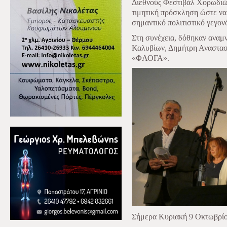
Διεθνούς Φεστιβάλ Χορωδιώ
τιμητική πρόσκληση ώστε να
σημαντικό πολιτιστικό γεγονό
Στη συνέχεια, δόθηκαν αναμ
Καλυβίων, Δημήτρη Αναστασ
«ΦΛΟΓΑ».
Σήμερα Κυριακή 9 Οκτωβρίο