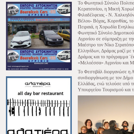
Το Φωνητικό Σύνολο Πολιτι
Κερατσινίου,
η Μικτή Χορωδ
Φιλαδέλφειας - Ν. Χαλκηδό
Βέλου- Βόχας, Κορινθίας, 
Πειραιά, η Χορωδία Ενηλίκ
Φωνητικό Σύνολο Δημοτικού
Αγρινίου σε σύμπραξη με τ
Μαέστρο τον Νίκο Στρατόπο
Ελληνίδων, Δράμας μαζί με
Δράμας και το πρόγραμμα ¨έ
«Μελοέσσα» Αγρινίου και Μ
Το Φεστιβάλ διοργανώσε η 
συνδιοργάνωση με τον Δήμο 
Ελλάδας, ενώ τελούσε υπό τη
Υπουργείου Τουρισμού και τ