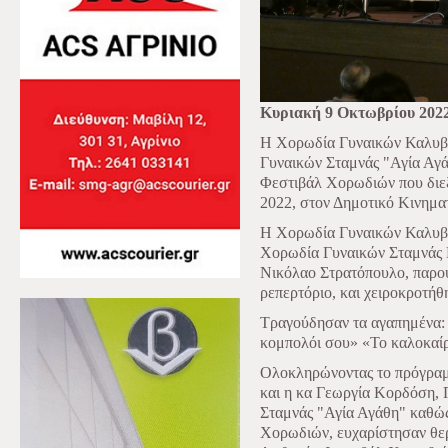
Κυριακή 9 Οκτωβρίου 202
Η Χορωδία Γυναικών Καλυβί
Γυναικών Σταμνάς "Αγία Αγά
Φεστιβάλ Χορωδιών που διεξ
2022, στον Δημοτικό Κινημα
Η Χορωδία Γυναικών Καλυβί
Χορωδία Γυναικών Σταμνάς 
Νικόλαο Στρατόπουλο, παρου
ρεπερτόριο, και χειροκροτήθ
Τραγούδησαν τα αγαπημένα:
κομπολόι σου» «Το καλοκαίρι
Ολοκληρώνοντας το πρόγραμ
και η κα Γεωργία Κορδόση,
Σταμνάς "Αγία Αγάθη" καθώς
Χορωδιών, ευχαρίστησαν θερ