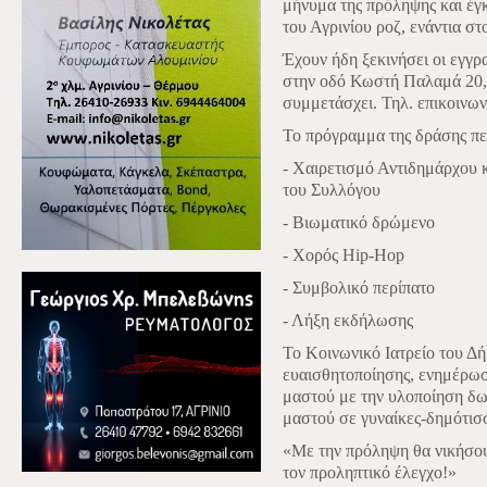
μήνυμα της πρόληψης και έγ
του Αγρινίου ροζ, ενάντια στ
Έχουν ήδη ξεκινήσει οι εγγρ
στην οδό Κωστή Παλαμά 20, σ
συμμετάσχει. Τηλ. επικοινω
Το πρόγραμμα της δράσης πε
- Χαιρετισμό Αντιδημάρχου
του Συλλόγου
- Βιωματικό δρώμενο
- Χορός Hip-Hop
- Συμβολικό περίπατο
- Λήξη εκδήλωσης
Το Κοινωνικό Ιατρείο του Δή
ευαισθητοποίησης, ενημέρωσ
μαστού με την υλοποίηση δω
μαστού σε γυναίκες-δημότισ
«Με την πρόληψη θα νικήσου
τον προληπτικό έλεγχο!»