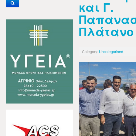
και Γ.
Παπανασ
Πλάτανο
Category:
Uncategorised