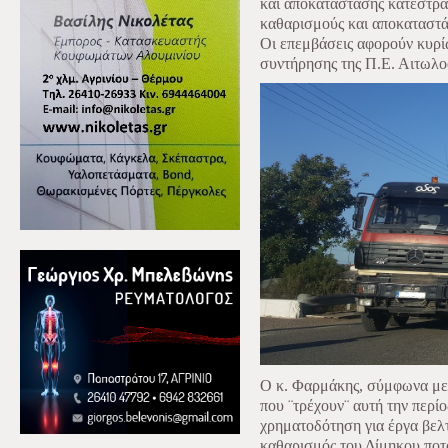
και αποκατάστασης κατεστρ
καθαρισμούς και αποκαταστάσ
Οι επεμβάσεις αφορούν κυρί
συντήρησης της Π.Ε. Αιτωλο
Ο κ. Φαρμάκης, σύμφωνα με 
που ¨τρέχουν¨ αυτή την περί
χρηματοδότηση για έργα βελτ
καθαρισμός του Δίμηκου ποτα