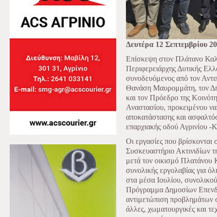
Δευτέρα 12 Σεπτεμβρίου 2
Επίσκεψη στον Πλάτανο Καλ
Περιφερειάρχης Δυτικής Ελ
συνοδευόμενος από τον Αντ
Θανάση Μαυρομμάτη, τον Δή
και τον Πρόεδρο της Κοινότ
Αναστασίου, προκειμένου να
αποκατάστασης και ασφαλτόσ
επαρχιακής οδού Αγρινίου -Κ
Οι εργασίες που βρίσκονται 
Συσκευαστήριο Ακτινιδίων τ
μετά τον οικισμό Πλατάνου 
συνολικής εργολαβίας για ό
στα μέσα Ιουλίου, συνολικο
Πρόγραμμα Δημοσίων Επενδ
αντιμετώπιση προβλημάτων σ
άλλες, χωματουργικές και τε