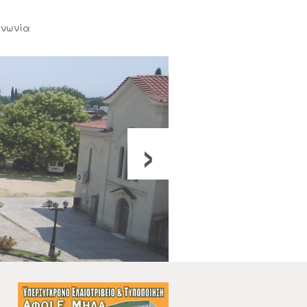
ινωνία
›