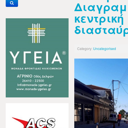
Διαγραμ
κεντρική
διασταύ
Category:
Uncategorised