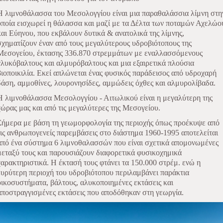
Η λιμνοθάλασσα του Μεσολογγίου είναι μια παραθαλάσσια λίμνη στη
οποία εισχωρεί η θάλασσα και μαζί με τα Δέλτα των ποταμών Αχελώο
και Εύηνου, που εκβάλουν δυτικά & ανατολικά της λίμνης,
σχηματίζουν έναν από τους μεγαλύτερους υδροβιότοπους της
Μεσογείου, έκτασης 336.870 στρεμμάτων με εναλλασσόμενους
γλυκόβαλτους και αλμυρόβαλτους και μια εξαιρετικά πλούσια
βιοποικιλία. Εκεί απλώνεται ένας φυσικός παράδεισος από υδροχαρή
δάση, αμμοθίνες, λουρονησίδες, αμμώδεις όχθες και αλμυρολίβαδα.
Η λιμνοθάλασσα Μεσολογγίου - Αιτωλικού είναι η μεγαλύτερη της
χώρας μας και από τις μεγαλύτερες της Μεσογείου.
Σήμερα με βάση τη γεωμορφολογία της περιοχής όπως προέκυψε από
τις ανθρωπογενείς παρεμβάσεις στο διάστημα 1960-1995 αποτελείται
από ένα σύστημα 6 λιμνοθαλασσών που είναι σχετικά απομονωμένες
μεταξύ τους και παρουσιάζουν διαφορετικά φυσικοχημικά
χαρακτηριστικά. Η έκτασή τους φτάνει τα 150.000 στρέμ. ενώ η
ευρύτερη περιοχή του υδροβιότοπου περιλαμβάνει παράκτια
οικοσυστήματα, βάλτους, αλυκοποιημένες εκτάσεις και
αποστραγγισμένες εκτάσεις που αποδόθηκαν στη γεωργία.