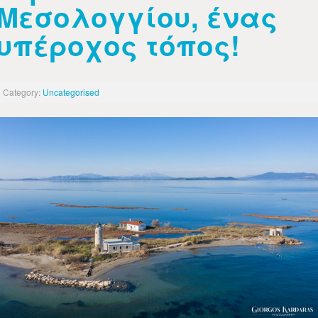
Μεσολογγίου, ένας
υπέροχος τόπος!
Category:
Uncategorised