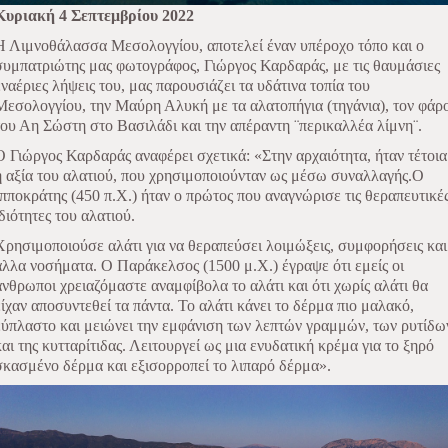
Κυριακή 4 Σεπτεμβρίου 2022
Η Λιμνοθάλασσα Μεσολογγίου, αποτελεί έναν υπέροχο τόπο και ο
συμπατριώτης μας φωτογράφος, Γιώργος Καρδαράς, με τις θαυμάσιες
εναέριες λήψεις του, μας παρουσιάζει τα υδάτινα τοπία του
Μεσολογγίου, την Μαύρη Αλυκή με τα αλατοπήγια (τηγάνια), τον φάρ
του Αη Σώστη στο Βασιλάδι και την απέραντη ¨περικαλλέα λίμνη¨.
Ο Γιώργος Καρδαράς αναφέρει σχετικά: «Στην αρχαιότητα, ήταν τέτοια
η αξία του αλατιού, που χρησιμοποιούνταν ως μέσω συναλλαγής.Ο
Ιπποκράτης (450 π.Χ.) ήταν ο πρώτος που αναγνώρισε τις θεραπευτικέ
ιδιότητες του αλατιού.
Χρησιμοποιούσε αλάτι για να θεραπεύσει λοιμώξεις, συμφορήσεις και
άλλα νοσήματα. Ο Παράκελσος (1500 μ.Χ.) έγραψε ότι εμείς οι
άνθρωποι χρειαζόμαστε αναμφίβολα το αλάτι και ότι χωρίς αλάτι θα
είχαν αποσυντεθεί τα πάντα. Το αλάτι κάνει το δέρμα πιο μαλακό,
εύπλαστο και μειώνει την εμφάνιση των λεπτών γραμμών, των ρυτίδω
και της κυτταρίτιδας. Λειτουργεί ως μια ενυδατική κρέμα για το ξηρό
σκασμένο δέρμα και εξισορροπεί το λιπαρό δέρμα».