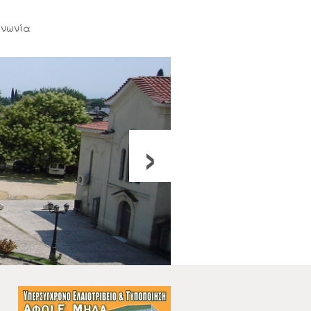
ινωνία
›