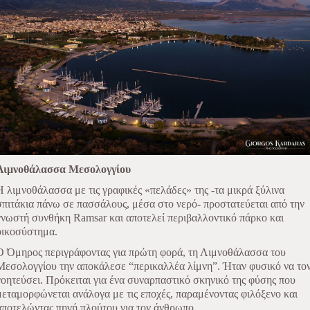
Λιμνοθάλασσα Μεσολογγίου
Η λιμνοθάλασσα με τις γραφικές «πελάδες» της -τα μικρά ξύλινα
σπιτάκια πάνω σε πασσάλους, μέσα στο νερό- προστατεύεται από την
γνωστή συνθήκη Ramsar και αποτελεί περιβαλλοντικό πάρκο και
οικοσύστημα.
Ο Όμηρος περιγράφοντας για πρώτη φορά, τη Λιμνοθάλασσα του
Μεσολογγίου την αποκάλεσε “περικαλλέα λίμνη”. Ήταν φυσικό να το
γοητεύσει. Πρόκειται για ένα συναρπαστικό σκηνικό της φύσης που
μεταμορφώνεται ανάλογα με τις εποχές, παραμένοντας φιλόξενο και
αποτελώντας πηγή πλούτου για τον άνθρωπο