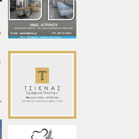
ο
ς
ν