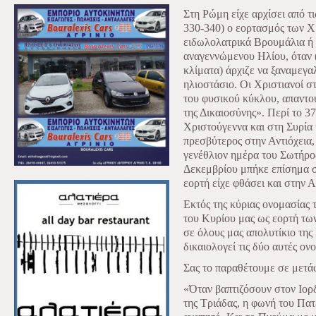
Στη Ρώμη είχε αρχίσει από τι
330-340) ο εορτασμός των Χ
ειδωλολατρικά Βρουμάλια ή 
αναγεννώμενου Ηλίου, όταν 
κλίματα) άρχιζε να ξαναμεγα
ηλιοστάσιο. Οι Χριστιανοί σ
του φυσικού κύκλου, απαντο
της Δικαιοσύνης». Περί το 37
Χριστούγεννα και στη Συρία
πρεσβύτερος στην Αντιόχεια,
γενέθλιον ημέρα του Σωτήρος
Δεκεμβρίου μπήκε επίσημα σ
εορτή είχε φθάσει και στην 
Εκτός της κύριας ονομασίας 
του Κυρίου μας ως εορτή τ
σε όλους μας απολυτίκιο της
δικαιολογεί τις δύο αυτές ον
Σας το παραθέτουμε σε μετά
«Όταν βαπτιζόσουν στον Ιορ
της Τριάδας, η φωνή του Πα