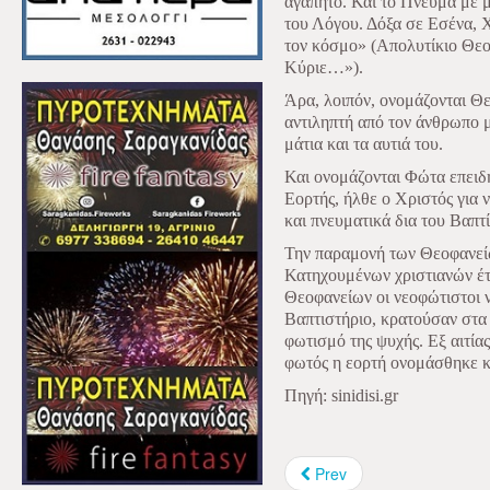
αγαπητό. Και το Πνεύμα με 
του Λόγου. Δόξα σε Εσένα, 
τον κόσμο» (Απολυτίκιο Θεο
Κύριε…»).
Άρα, λοιπόν, ονομάζονται Θε
αντιληπτή από τον άνθρωπο μ
μάτια και τα αυτιά του.
Και ονομάζονται Φώτα επειδή
Εορτής, ήλθε ο Χριστός για 
και πνευματικά δια του Βαπτ
Την παραμονή των Θεοφανείων
Κατηχουμένων χριστιανών έτ
Θεοφανείων οι νεοφώτιστοι 
Βαπτιστήριο, κρατούσαν στα 
φωτισμό της ψυχής. Εξ αιτί
φωτός η εορτή ονομάσθηκε 
Πηγή: sinidisi.gr
Prev