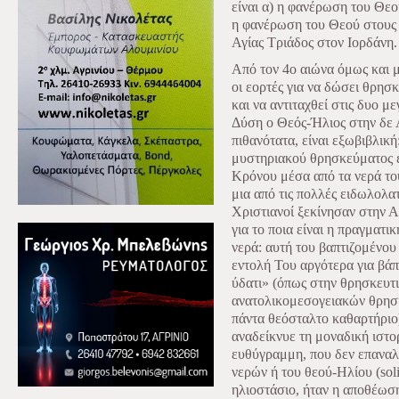
είναι α) η φανέρωση του Θεο
η φανέρωση του Θεού στους 
Αγίας Τριάδος στον Ιορδάνη.
Από τον 4ο αιώνα όμως και 
οι εορτές για να δώσει θρησ
και να αντιταχθεί στις δυο μ
Δύση ο Θεός-Ήλιος στην δε 
πιθανότατα, είναι εξωβιβλική:
μυστηριακού θρησκεύματος ε
Κρόνου μέσα από τα νερά του
μια από τις πολλές ειδωλολατ
Χριστιανοί ξεκίνησαν στην Α
για το ποια είναι η πραγματ
νερά: αυτή του βαπτιζομένου
εντολή Του αργότερα για βάπ
ύδατι» (όπως στην θρησκευτ
ανατολικομεσογειακών θρησκ
πάντα θεόσταλτο καθαρτήριο)
αναδείκνυε τη μοναδική ιστο
ευθύγραμμη, που δεν επαναλ
νερών ή του θεού-Ηλίου (soli
ηλιοστάσιο, ήταν η αποθέωση