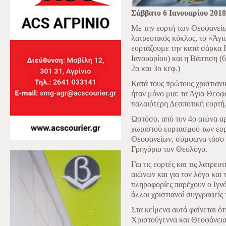
Σάββατο 6 Ιανουαρίου 2018
Με την εορτή των Θεοφανείω
λατρευτικός κύκλος, το «Άγ
εορτάζουμε την κατά σάρκα 
Ιανουαρίου) και η Βάπτιση (
2ο και 3ο κεφ.)
Κατά τους πρώτους χριστιαν
ήταν μόνο μια: τα Άγια Θεοφά
παλαιότερη Δεσποτική εορτή
Ωστόσο, από τον 4ο αιώνα αρ
χωριστού εορτασμού των εο
Θεοφανείων, σύμφωνα τόσο μ
Γρηγόριο τον Θεολόγο.
Για τις εορτές και τις λατρε
αιώνων και για τον λόγο και
πληροφορίες παρέχουν ο Ιγνά
άλλοι χριστιανοί συγγραφείς 
Στα κείμενα αυτά φαίνεται ότ
Χριστούγεννα και Θεοφάνεια 