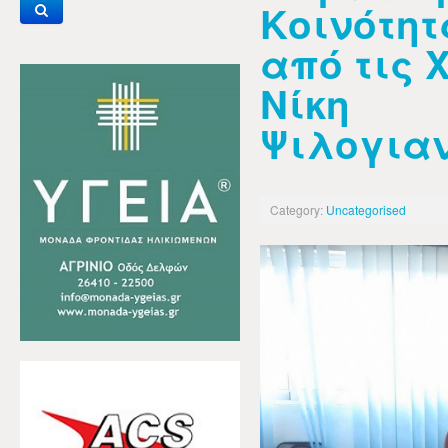
Κοινότητ
από τις 
Νίκη
Ψιλογια
Category:
Uncategorised