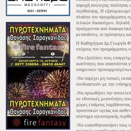
παροχή ανώτερης ποιότητας υ
περίθαλψης. Η εξατομικευμέ
πλαίσιο του προγράμματος σχ
τελικών δικαιούχων, δηλαδή
προέρχονται από διαφορετικά
μετανάστες, οι πρόσφυγες και
Η Καθηγήτρια Δρ.Γεωργία Φο
στόχους του προγράμματος οι
-Να εξοπλίσει τους επαγγελμα
ικανότητες που απαιτούνται 
υπηρεσιών προσαρμοσμένων 
-Να παρέχει μη τυπικές εκπα
συνδυαστούν με την επίσημη
-Να προωθήσει την αποτελεσ
σε εθνοτικές μειονότητες που 
χώρες εταίρους λαμβάνοντας
προοπτικών υγείας και ασθεν
σύστημα υγειονομικής περίθ
-Να ευαισθητοποιήσει τους 
πολιτικές εκπαίδευσης και υγ