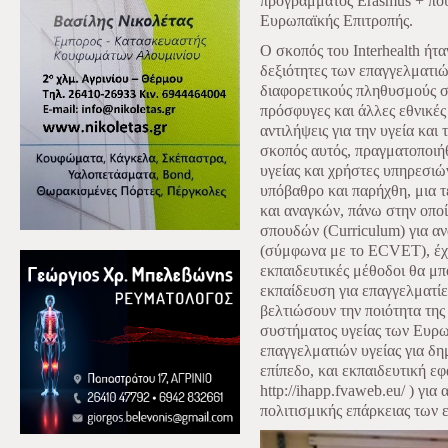
προγράμματος Erasmus + που
Ευρωπαϊκής Επιτροπής.
Ο σκοπός του Interhealth ήτα
δεξιότητες των επαγγελματιώ
διαφορετικούς πληθυσμούς σ
πρόσφυγες και άλλες εθνικές
αντιλήψεις για την υγεία και
σκοπός αυτός, πραγματοποιή
υγείας και χρήστες υπηρεσιώ
υπόβαθρο και παρήχθη, μια 
και αναγκών, πάνω στην οπο
σπουδών (Curriculum) για α
(σύμφωνα με το ECVET), έχον
εκπαιδευτικές μέθοδοι θα μ
εκπαίδευση για επαγγελματίε
βελτιώσουν την ποιότητα της
συστήματος υγείας των Ευρ
επαγγελματιών υγείας για δη
επίπεδο, και εκπαιδευτική 
http://ihapp.fvaweb.eu/ ) γι
πολιτισμικής επάρκειας των