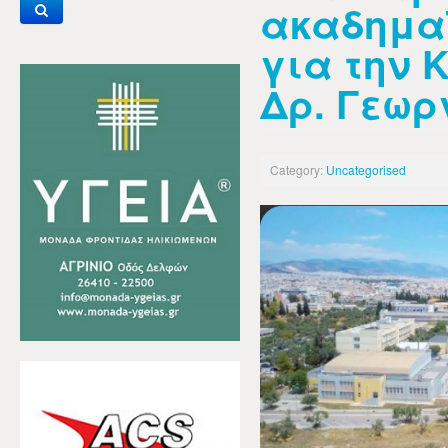
ακαδημα
για την 
Δρ. Γεωρ
Category:
Uncategorised