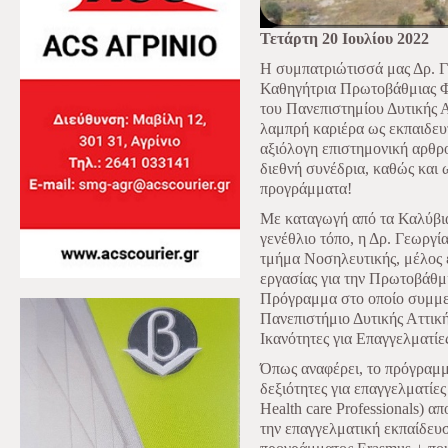
Τετάρτη 20 Ιουλίου 2022
Η συμπατριώτισσά μας Δρ. Γ
Καθηγήτρια Πρωτοβάθμιας Φ
του Πανεπιστημίου Δυτικής Α
λαμπρή καριέρα ως εκπαιδευ
αξιόλογη επιστημονική αρθρ
διεθνή συνέδρια, καθώς και
προγράμματα!
Με καταγωγή από τα Καλύβια
γενέθλιο τόπο, η Δρ. Γεωργί
τμήμα Νοσηλευτικής, μέλος 
εργασίας για την Πρωτοβάθμ
Πρόγραμμα στο οποίο συμμετ
Πανεπιστήμιο Δυτικής Αττική
Ικανότητες για Επαγγελματίες
Όπως αναφέρει, το πρόγραμμα
δεξιότητες για επαγγελματίες
Health
care
Professionals
) απ
την επαγγελματική εκπαίδευσ