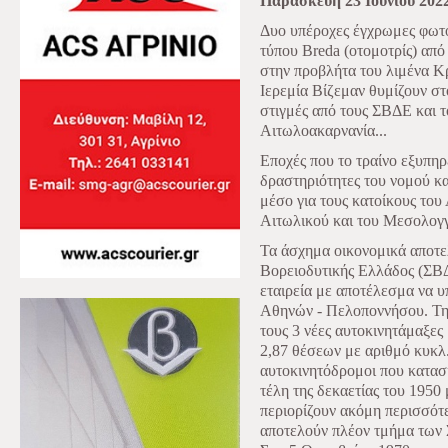
Παρασκευή 23 Ιουνίου 202
Δυο υπέροχες έγχρωμες φωτο
τύπου Breda (οτομοτρίς) από
στην προβλήτα του λιμένα 
Ιερεμία Βίζεμαν θυμίζουν στ
στιγμές από τους ΣΒΔΕ και τ
Αιτωλοακαρνανία...
Εποχές που το τραίνο εξυπηρε
δραστηριότητες του νομού κ
μέσο για τους κατοίκους του
Αιτωλικού και του Μεσολο
Τα άσχημα οικονομικά αποτ
Βορειοδυτικής Ελλάδος (ΣΒΔ
εταιρεία με αποτέλεσμα να 
Αθηνών - Πελοποννήσου. Την
τους 3 νέες αυτοκινητάμαξε
2,87 θέσεων με αριθμό κυκλ
αυτοκινητόδρομοι που κατασ
τέλη της δεκαετίας του 1950 
περιορίζουν ακόμη περισσότ
αποτελούν πλέον τμήμα των