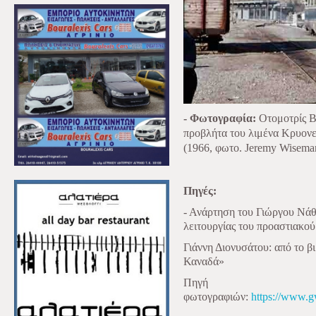
- Φωτογραφία:
Οτομοτρίς 
προβλήτα του λιμένα Κρυονε
(1966, φωτο. Jeremy Wisema
Πηγές:
- Ανάρτηση του Γιώργου Νά
λειτουργίας του προαστιακο
Γιάννη Διονυσάτου: από το β
Καναδά»
Πηγή
φωτογραφιών:
https://www.gw