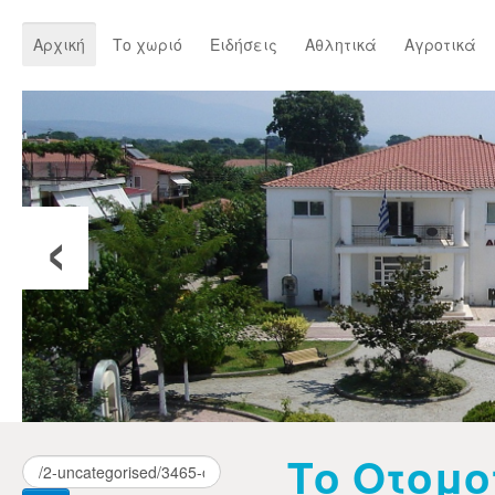
Αρχική
Το χωριό
Ειδήσεις
Αθλητικά
Αγροτικά
‹
Το Oτομο