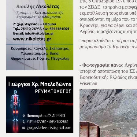
Στις 5 Οκτωβρίου 1970 που α
των ΣΒΔΕ, τα τραίνα μεταφέρ
εκμετάλλευσή τους είναι υπ
ονειρεύονται τη μέρα που το 
Κρυονέρι, για να φέρει και π
Αγρίνιο, διασχίζοντας αυτή 
“
παρακαλούνται οι κύριοι επι
με προορισμό το Κρυονέρι α
- Φωτογραφία πάνω:
Αγρίν
ιστορική αποτύπωση του ΣΣ
Βορειοδυτικής Ελλάδος είνα
Wiseman