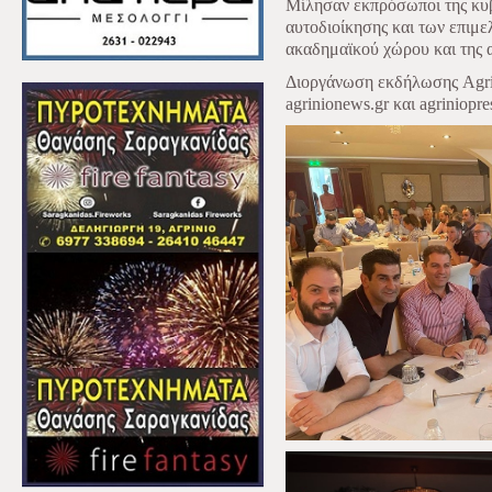
Μίλησαν εκπρόσωποι της κυβ
αυτοδιοίκησης και των επιμε
ακαδημαϊκού χώρου και της 
Διοργάνωση εκδήλωσης Agrin
agrinionews.gr και agriniopre