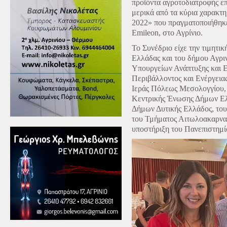
προϊόντα αγροτοδιατροφής ε
μερικά από τα κύρια χαρακτη
2022» που πραγματοποιήθηκε
Emileon, στο Αγρίνιο.
Το Συνέδριο είχε την τιμητι
Ελλάδας και του δήμου Αγριν
Υπουργείων Ανάπτυξης και 
Περιβάλλοντος και Ενέργειας
Ιεράς Πόλεως Μεσολογγίου, 
Κεντρικής Ένωσης Δήμων Ελ
Δήμων Δυτικής Ελλάδος, του
του Τμήματος Αιτωλοακαρναν
υποστήριξη του Πανεπιστημ