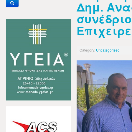
Δημ. Ανα
συνέδριο
Επιχειρε
Category:
Uncategorised