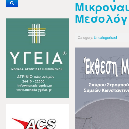
Μικροναυ
Μεσολόγγ
Category:
Uncategorised