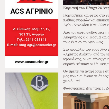
Κυριακή του Πάσχα 24 Απρ
Γιορτάστηκε και φέτος στο χ
πλήθος ενοριτών και επισκε
Αγίου Νικολάου Καλυβίων κα
Από τον ιερέα διαβάστηκε η 
Ακαρνανίας κ.κ. Κοσμά και σ
τους έλαβαν το Άγιο Φως.
Στο προαύλιο του ναού λίγο 
«Χριστός Ανέστη» από τον ι
ιεροψάλτες, οι καμπάνες χτυ
ουρανό φώτισαν οι λάμψεις 
Θα πρέπει να αναφέρουμε ότι
μας που διαμένουν σε άλλες π
χωριό μας!
Φωτογραφίες: Δημήτρης Γ. Ζ