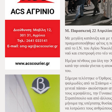
Μ. Παρασκευή 22 Απριλίου
Με μεγάλη κατάνυξη και με 
πραγματοποιήθηκε φέτος η π
από το Ι.Ν. του Αγίου Νικολ
ναό και επιστροφή στο νέο ν
Ημέρα πένθους για όλη την
κατά την οποία γίνεται η απ
του.
Σήμερα τελέστηκε ο Όρθρος
ψαλμωδίες από τα Στάσιμα «
γενεαί πάσαι» ακούστηκαν α
τους ιεροψάλτες, την Γυναικ
Στρατόπουλο και από άλλους 
μήνυμα της υπέρτατης θυσία
να λυτρώσει τους ανθρώπους 