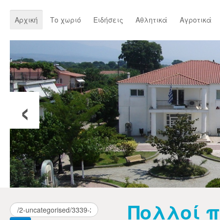
Αρχική
Το χωριό
Ειδήσεις
Αθλητικά
Αγροτικά
‹
Πολλοί π