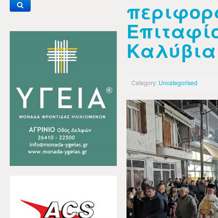
περιφορ
Επιταφίο
Καλύβια
Category:
Uncategorised