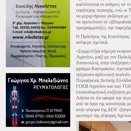
καλύπτονται οι ανάγκες σε ν
ευρύτερης περιοχής, ενώ οι
να μεριμνήσουν ανάλογα με 
να προτείνουν σε εβδομαδιαί
προγραμματίζει, την παρεχό
Ο Πρόεδρος της Κοινότητας
ανέφερε σχετικά:
«Συμμετείχα σήμερα εκπροσ
Αγρινίου, μαζί με τον Πρό
Ζαπαντιώτη, στην συζήτηση 
φράγμα Καστρακίου, σχετικά 
τρέχουσα αρδευτική περίοδο
Περιφέρειας Δυτικής Ελλάδα
ΓΟΕΒ Αγρινίου και των ΤΟΕΒ
εποικοδομητική συζήτηση με
Λάππα σε ότι αφορά την περ
από τα όρια της κοινότητάς μ
στην γέφυρα της ΔΕΗ
ζήτησ
φωτισμό της γέφυρας Αχελώου