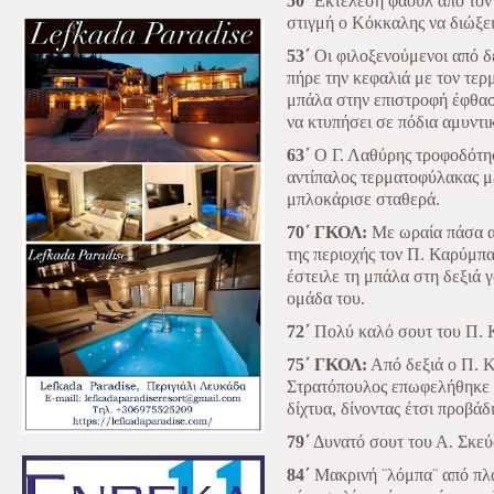
50΄
Εκτέλεση φάουλ από τον 
στιγμή ο Κόκκαλης να διώξει
53΄
Οι φιλοξενούμενοι από δ
πήρε την κεφαλιά με τον τε
μπάλα στην επιστροφή έφθασ
να κτυπήσει σε πόδια αμυντι
63΄
Ο Γ. Λαθύρης τροφοδότησ
αντίπαλος τερματοφύλακας μ
μπλοκάρισε σταθερά.
70΄ ΓΚΟΛ:
Με ωραία πάσα ακ
της περιοχής τον Π. Καρύμπα
έστειλε τη μπάλα στη δεξιά γ
ομάδα του.
72΄
Πολύ καλό σουτ του Π. 
75΄ ΓΚΟΛ:
Από δεξιά ο Π. Κ
Στρατόπουλος επωφελήθηκε σ
δίχτυα, δίνοντας έτσι προβά
79΄
Δυνατό σουτ του Α. Σκεύ
84΄
Μακρινή ¨λόμπα¨ από πλά