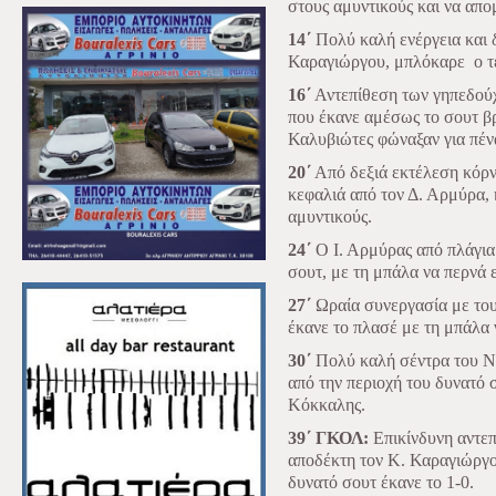
στους αμυντικούς και να απο
14΄
Πολύ καλή ενέργεια και 
Καραγιώργου, μπλόκαρε
ο 
16΄
Αντεπίθεση των γηπεδούχ
που έκανε αμέσως το σουτ βρ
Καλυβιώτες φώναξαν για πέν
20΄
Από δεξιά εκτέλεση κόρν
κεφαλιά από τον Δ. Αρμύρα,
αμυντικούς.
24΄
Ο Ι. Αρμύρας από πλάγια 
σουτ, με τη μπάλα να περνά 
27΄
Ωραία συνεργασία με του
έκανε το πλασέ με τη μπάλα 
30΄
Πολύ καλή σέντρα του Ν.
από την περιοχή του δυνατό
Κόκκαλης.
39΄ ΓΚΟΛ:
Επικίνδυνη αντεπ
αποδέκτη τον Κ. Καραγιώργο,
δυνατό σουτ έκανε το 1-0.