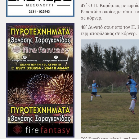
47΄
Ο Π. Καρύμπας με ωραία 
Ρεπετσά ο οποίος με σουτ ¨
σε κόρνερ.
48΄
Δυνατό σουτ από τον Π. 
τερματοφύλακας σε κόρνερ.