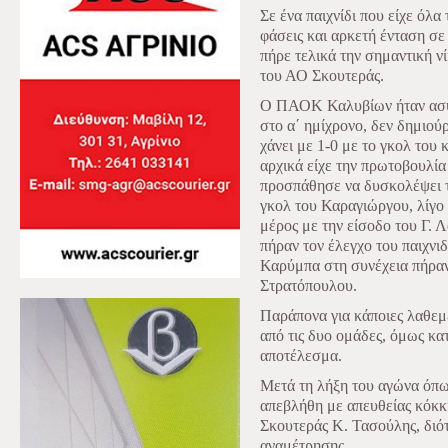
Σε ένα παιχνίδι που είχε όλα
φάσεις και αρκετή ένταση σ
πήρε τελικά την σημαντική ν
του ΑΟ Σκουτεράς.
Ο ΠΑΟΚ Καλυβίων ήταν ασύν
στο α΄ ημίχρονο, δεν δημιού
χάνει με 1-0 με το γκολ του
αρχικά είχε την πρωτοβουλία
προσπάθησε να δυσκολέψει τ
γκολ του Καραγιώργου, λίγο 
μέρος με την είσοδο του Γ. 
πήραν τον έλεγχο του παιχνι
Καρύμπα στη συνέχεια πήραν 
Στρατόπουλου.
Παράπονα για κάποιες λαθεμέ
από τις δυο ομάδες, όμως κα
αποτέλεσμα.
Μετά τη λήξη του αγώνα όπω
απεβλήθη με απευθείας κόκκ
Σκουτεράς Κ. Τασούλης, διότι
αναμέτρησης.