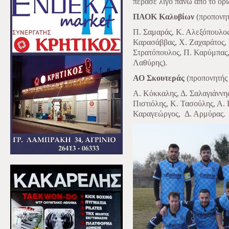
πέρασε λίγο πάνω από το ορι
ΠΑΟΚ Καλυβίων
(προπονητ
Π. Σαμαράς, Κ. Αλεξόπουλος,
Καρασάββας, Χ. Ζαχαράτος, Ν
Στρατόπουλος, Π. Καρύμπας,
Λαθύρης).
ΑΟ Σκουτεράς
(προπονητής
Α. Κόκκαλης, Δ. Σαλαγιάννη
Πιστιόλης, Κ. Τασούλης, Α. 
Καραγεώργος,
Δ. Αρμύρας.