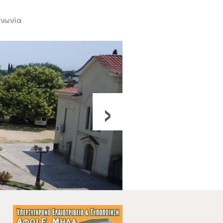
ινωνία
›