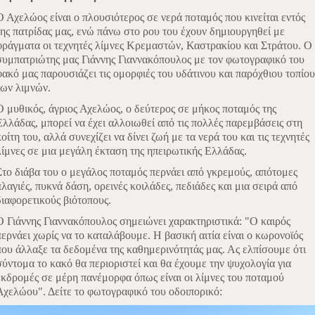
Ο Αχελώος είναι ο πλουσιότερος σε νερά ποταμός που κινείται εντός
της πατρίδας μας, ενώ πάνω στο ρου του έχουν δημιουργηθεί με
φράγματα οι τεχνητές λίμνες Κρεμαστών, Καστρακίου και Στράτου. Ο
συμπατριώτης μας Γιάννης Γιαννακόπουλος με τον φωτογραφικό του
φακό μας παρουσιάζει τις ομορφιές του υδάτινου και παρόχθιου τοπίου
των λιμνών.
Ο μυθικός, άγριος Αχελώος, ο δεύτερος σε μήκος ποταμός της
Ελλάδας, μπορεί να έχει αλλοιωθεί από τις πολλές παρεμβάσεις στη
κοίτη του, αλλά συνεχίζει να δίνει ζωή με τα νερά του και τις τεχνητές
λίμνες σε μια μεγάλη έκταση της ηπειρωτικής Ελλάδας.
Στο διάβα του ο μεγάλος ποταμός περνάει από γκρεμούς, απότομες
πλαγιές, πυκνά δάση, ορεινές κοιλάδες, πεδιάδες και μια σειρά από
διαφορετικούς βιότοπους.
Ο Γιάννης Γιαννακόπουλος σημειώνει χαρακτηριστικά: "Ο καιρός
περνάει χωρίς να το καταλάβουμε. Η βασική αιτία είναι ο κωρονοϊός
που άλλαξε τα δεδομένα της καθημερινότητάς μας. Ας ελπίσουμε ότι
σύντομα το κακό θα περιοριστεί και θα έχουμε την ψυχολογία για
εκδρομές σε μέρη πανέμορφα όπως είναι οι λίμνες του ποταμού
Αχελώου". Δείτε το φωτογραφικό του οδοιπορικό: