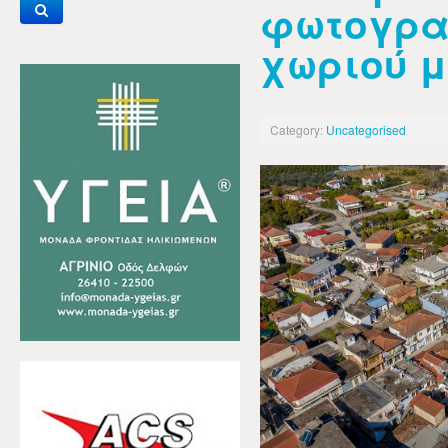
φωτογρα
χωριού μ
Category:
Uncategorised