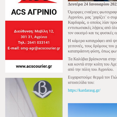
Δευτέρα 24 Ιανουαρίου 202
Όμορφες εναέριες φωτογραφ
Αγρινίου, μας ¨χαρίζει¨ ο σ
Καρδαράς, ο οποίος λίαν πρ
εντυπωσιακές λήψεις από όλα
τον οικισμό και τις φυσικές 
Η κάμερα καταγράφει από ψηλ
γειτονιές, τους δρόμους του
καταπράσινη φύση, όπως φωτί
Τα Καλύβια βρίσκονται στην 
και κοντά στην κοίτη του Αχ
από την πόλη του Αγρινίου.
Ευχαριστούμε θερμά τον Γιώ
ιστοσελίδα του:
https://kardarasg.gr/