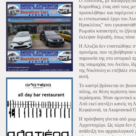
Ο Λύσιππος, με καταγωγή απ
Κορινθίας), ένας από τους με
προσκλήθηκε και παρέμεινε 
κι εντυπωσιακό έργο του Λυ
Ηρακλέους" που εγκαταστάθη
Ρωμαίοι κατακτητές το ζήλεψ
έκλεψαν δηλαδή, όπως τόσα ά
Η Αλυζία δεν εναντιώθηκε σ
προνόμια, που τη βοήθησαν ν
παρουσία της στο ιστορικό π
της ναυμαχίας του Ακτίου, ί
της Νικόπολη κι επέβαλε στο
αυτή.
Το καστρί βρίσκεται σε βουν
πόλης, σε θέση περίοπτη που
περάσματα. Ήταν αμυντικό κά
Από εκεί ατενίζει κανείς τη 
Κεφαλονιά, τα Ακαρνανικά Ό
Η πρόσβαση γίνεται από χωμ
Αρχοντοχώρι. Ως τώρα δεν έχε
ανάδειξη του αρχαιολογικού 