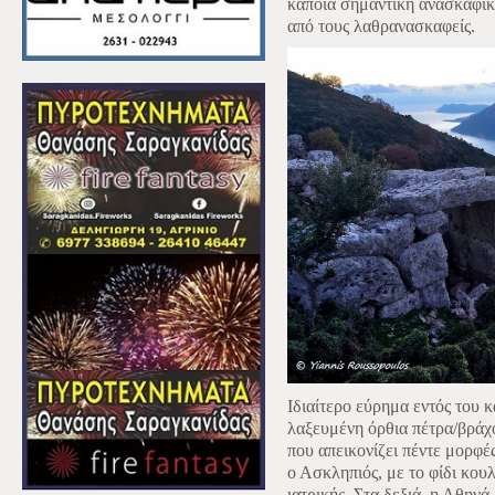
κάποια σημαντική ανασκαφικ
από τους λαθρανασκαφείς.
Ιδιαίτερο εύρημα εντός του 
λαξευμένη όρθια πέτρα/βράχ
που απεικονίζει πέντε μορφές
ο Ασκληπιός, με το φίδι κου
ιατρικής. Στα δεξιά, η Αθηνά