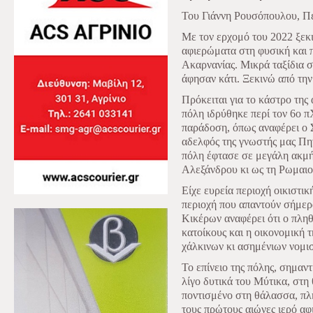
Του Γιάννη Ρουσόπουλου, Π
Με τον ερχομό του 2022 ξεκ
αφιερώματα στη φυσική και π
Ακαρνανίας. Μικρά ταξίδια σ
άφησαν κάτι. Ξεκινώ από την
Πρόκειται για το κάστρο της
πόλη ιδρύθηκε περί τον 6ο 
παράδοση, όπως αναφέρει ο Σ
αδελφός της γνωστής μας Πη
πόλη έφτασε σε μεγάλη ακμή
Αλεξάνδρου κι ως τη Ρωμαιο
Είχε ευρεία περιοχή οικιστικ
περιοχή που απαντούν σήμερ
Κικέρων αναφέρει ότι ο πλη
κατοίκους και η οικονομική 
χάλκινων κι ασημένιων νομι
Το επίνειο της πόλης, σημαντ
λίγο δυτικά του Μύτικα, στη 
ποντισμένο στη θάλασσα, πλη
τους πρώτους αιώνες ιερό α