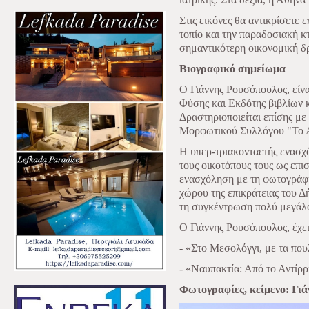
Στις εικόνες θα αντικρίσετε ε
τοπίο και την παραδοσιακή κ
σημαντικότερη οικονομική δ
Βιογραφικό σημείωμα
Ο Γιάννης Ρουσόπουλος, εί
Φύσης και Εκδότης βιβλίων κ
Δραστηριοποιείται επίσης μ
Μορφωτικού Συλλόγου "Το Α
Η υπερ-τριακονταετής ενασχ
τους οικοτόπους τους ως επ
ενασχόληση με τη φωτογράφη
χώρου της επικράτειας του 
τη συγκέντρωση πολύ μεγάλ
Ο Γιάννης Ρουσόπουλος, έχε
- «Στο Μεσολόγγι, με τα που
- «Ναυπακτία: Από το Αντίρ
Φωτογραφίες, κείμενο: Γι