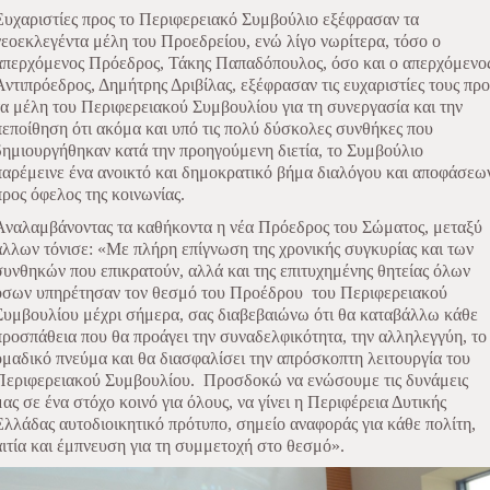
Ευχαριστίες προς το Περιφερειακό Συμβούλιο εξέφρασαν τα
νεοεκλεγέντα μέλη του Προεδρείου, ενώ λίγο νωρίτερα, τόσο ο
απερχόμενος Πρόεδρος, Τάκης Παπαδόπουλος, όσο και ο απερχόμενο
Αντιπρόεδρος, Δημήτρης Δριβίλας, εξέφρασαν τις ευχαριστίες τους προ
τα μέλη του Περιφερειακού Συμβουλίου για τη συνεργασία και την
πεποίθηση ότι ακόμα και υπό τις πολύ δύσκολες συνθήκες που
δημιουργήθηκαν κατά την προηγούμενη διετία, το Συμβούλιο
παρέμεινε ένα ανοικτό και δημοκρατικό βήμα διαλόγου και αποφάσεω
προς όφελος της κοινωνίας.
Αναλαμβάνοντας τα καθήκοντα η νέα Πρόεδρος του Σώματος, μεταξύ
άλλων τόνισε: «Με πλήρη επίγνωση της χρονικής συγκυρίας και των
συνθηκών που επικρατούν, αλλά και της επιτυχημένης θητείας όλων
όσων υπηρέτησαν τον θεσμό του Προέδρου
του Περιφερειακού
Συμβουλίου μέχρι σήμερα, σας διαβεβαιώνω ότι θα καταβάλλω κάθε
προσπάθεια που θα προάγει την συναδελφικότητα, την αλληλεγγύη, το
ομαδικό πνεύμα και θα διασφαλίσει την απρόσκοπτη λειτουργία του
Περιφερειακού Συμβουλίου.
Προσδοκώ να ενώσουμε τις δυνάμεις
μας σε ένα στόχο κοινό για όλους, να γίνει η Περιφέρεια Δυτικής
Ελλάδας αυτοδιοικητικό πρότυπο, σημείο αναφοράς για κάθε πολίτη,
αιτία και έμπνευση για τη συμμετοχή στο θεσμό».