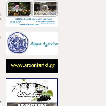
ς
ς
ν