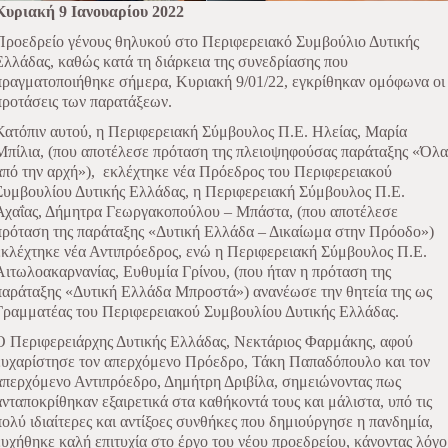
Κυριακή 9 Ιανουαρίου 2022
Προεδρείο γένους θηλυκού στο Περιφερειακό Συμβούλιο Δυτικής
Ελλάδας, καθώς κατά τη διάρκεια της συνεδρίασης που
πραγματοποιήθηκε σήμερα, Κυριακή 9/01/22, εγκρίθηκαν ομόφωνα οι
προτάσεις των παρατάξεων.
Κατόπιν αυτού, η Περιφερειακή Σύμβουλος Π.Ε. Ηλείας, Μαρία
Μπίλια, (που αποτέλεσε πρόταση της πλειοψηφούσας παράταξης «Όλα
από την αρχή»),
εκλέχτηκε νέα Πρόεδρος του Περιφερειακού
Συμβουλίου Δυτικής Ελλάδας, η Περιφερειακή Σύμβουλος Π.Ε.
Αχαΐας, Δήμητρα Γεωργακοπούλου – Μπάστα, (που αποτέλεσε
πρόταση της παράταξης «Δυτική Ελλάδα – Δικαίωμα στην Πρόοδο»)
εκλέχτηκε νέα Αντιπρόεδρος, ενώ η Περιφερειακή Σύμβουλος Π.Ε.
Αιτωλοακαρνανίας, Ευθυμία Γρίνου, (που ήταν η πρόταση της
παράταξης «Δυτική Ελλάδα Μπροστά») ανανέωσε την θητεία της ως
Γραμματέας του Περιφερειακού Συμβουλίου Δυτικής Ελλάδας.
Ο Περιφερειάρχης Δυτικής Ελλάδας, Νεκτάριος Φαρμάκης, αφού
ευχαρίστησε τον απερχόμενο Πρόεδρο, Τάκη Παπαδόπουλο και τον
απερχόμενο Αντιπρόεδρο, Δημήτρη Δριβίλα, σημειώνοντας πως
ανταποκρίθηκαν εξαιρετικά στα καθήκοντά τους και μάλιστα, υπό τις
πολύ ιδιαίτερες και αντίξοες συνθήκες που δημιούργησε η πανδημία,
ευχήθηκε καλή επιτυχία στο έργο του νέου προεδρείου, κάνοντας λόγο