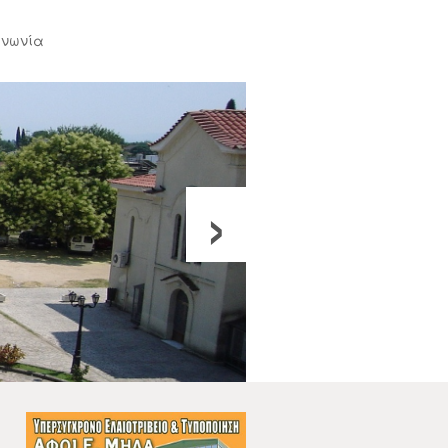
ινωνία
›