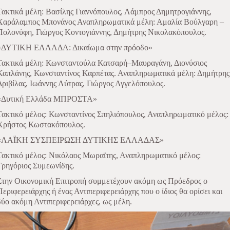
Τακτικά μέλη: Βασίλης Γιαννόπουλος, Λάμπρος Δημητρογιάννης,
Χαράλαμπος Μπονάνος Αναπληρωματικά μέλη: Αμαλία Βούλγαρη –
Πολονύφη, Γιώργος Κοντογιάννης, Δημήτρης Νικολακόπουλος.
«ΔΥΤΙΚΗ ΕΛΛΑΔΑ: Δικαίωμα στην πρόοδο»
Τακτικά μέλη: Κωνσταντούλα Κατσαρή–Μαυραγάνη, Διονύσιος
Καπλάνης, Κωνσταντίνος Καρπέτας. Αναπληρωματικά μέλη: Δημήτρης
Δριβίλας, Ιωάννης Λύτρας, Γιώργος Αγγελόπουλος.
«Δυτική Ελλάδα ΜΠΡΟΣΤΑ»
Τακτικό μέλος: Κωνσταντίνος Σπηλιόπουλος, Αναπληρωματικό μέλος:
Χρήστος Κωστακόπουλος.
«ΛΑΪΚΗ ΣΥΣΠΕΙΡΩΣΗ ΔΥΤΙΚΗΣ ΕΛΛΑΔΑΣ»
Τακτικό μέλος: Νικόλαος Μωραϊτης, Αναπληρωματικό μέλος:
Γρηγόριος Συμεωνίδης.
Στην Οικονομική Επιτροπή συμμετέχουν ακόμη ως Πρόεδρος ο
Περιφερειάρχης ή ένας Αντιπεριφερειάρχης που ο ίδιος θα ορίσει και
δύο ακόμη Αντιπεριφερειάρχες, ως μέλη.