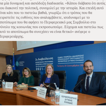
για μία δυναμική και αισιόδοξη διαδικασία. «Κάπου διάβασα ότι αυτός
που διακονεί την πολιτική, συνομιλεί με την ιστορία. Και επειδή αυτό
είναι κάτι που το πιστεύω βαθιά, γνωρίζω ότι ο τρόπος που θα
χειριστείτε τις ευθύνες που αναλαμβάνετε, ισοδυναμεί με το
αποτύπωμα που θα αφήσει το Περιφερειακό μας Συμβούλιο στο
σύνολο της κοινωνίας που εκπροσωπούμε. Εύχομαι και πιστεύω πως
αυτό το αποτύπωμα θα συνεχίσει να είναι θετικό» ανέφερε ο
Περιφερειάρχης.