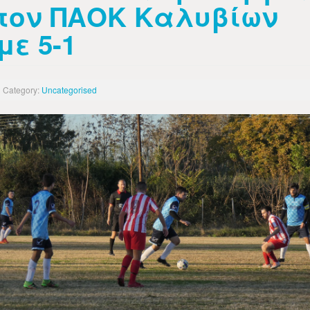
τον ΠΑΟΚ Καλυβίων
με 5-1
Category:
Uncategorised