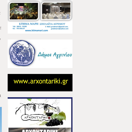
ά
ε
ν
ι