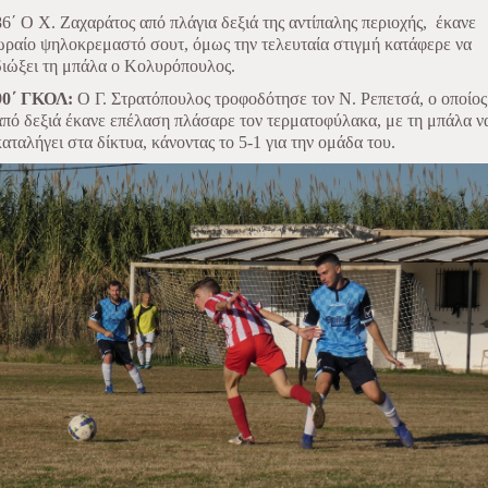
86΄ Ο Χ. Ζαχαράτος από πλάγια δεξιά της αντίπαλης περιοχής,
έκανε
ωραίο ψηλοκρεμαστό σουτ, όμως την τελευταία στιγμή κατάφερε να
διώξει τη μπάλα ο Κολυρόπουλος.
90΄ ΓΚΟΛ:
Ο Γ. Στρατόπουλος τροφοδότησε τον Ν. Ρεπετσά, ο οποίος
από δεξιά έκανε επέλαση πλάσαρε τον τερματοφύλακα, με τη μπάλα ν
καταλήγει στα δίκτυα, κάνοντας το 5-1 για την ομάδα του.