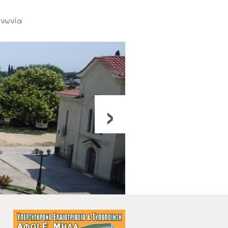
ινωνία
›