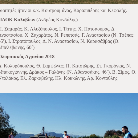
Διαιτητές ήταν οι κ.κ. Κουτρουμάνος, Καραπιπέρης και Κεφαλής.
ΠΑΟΚ Καλυβίων
(Ανδρέας Κονδύλης)
Π. Σαμαράς, Κ. Αλεξόπουλος, Ι. Τίττης, Χ. Πατσαούρας, Δ.
Αναστασίου, Χ. Ζαχαράτος, Ν. Ρεπετσάς, Γ. Αναστασίου (Ν. Τσέπας,
65′), Ι. Στρατόπουλος, Δ. Ν. Αναστασίου, Ν. Καρασάββας (Θ.
Μπελεβώνης, 60΄)
Ολυμπιακός Αγρινίου 2018
Δ. Κολυρόπουλος, Θ. Σαμψώνας, Π. Κατσιώρης, Στ. Γκορόγιας, Ν.
Μπακογιάννης, Δράκος – Γαλάνης (Ν. Αθανασάκης, 46΄), Β. Σίμος, Θ.
Νταλάκος, Ελ. Ζαρκαβέλης, Ηλ. Κοκκώνης, Αρ. Κοντούλης