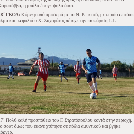
Καρασάββα, η μπάλα έφυγε ψηλά άουτ.
18΄ ΓΚΟΛ:
Κόρνερ από αριστερά με το Ν. Ρεπετσά, με ωραίο επιτόπι
άλμα και
κεφαλιά ο Χ. Ζαχαράτος πέτυχε την ισοφάριση 1-1.
27΄ Πολύ καλή προσπάθεια του Γ. Στρατόπουλου κοντά στην περιοχή,
το σουτ όμως που έκανε χτύπησε σε πόδια αμυντικού και βγήκε
κόρνερ.