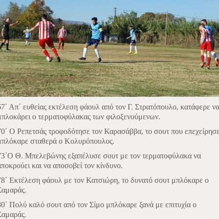
67΄ Απ΄ ευθείας εκτέλεση φάουλ από τον Γ. Στρατόπουλο, κατάφερε ν
μπλοκάρει ο τερματοφύλακας των φιλοξενούμενων.
70΄ Ο Ρεπετσάς τροφοδότησε τον Καρασάββα, το σουτ που επεχείρησ
μπλόκαρε σταθερά ο Κολυρόπουλος.
73΄Ο Θ. Μπελεβώνης εξαπέλυσε σουτ με τον τερματοφύλακα να
αποκρούει και να αποσοβεί τον κίνδυνο.
78΄ Εκτέλεση φάουλ με τον Κατσιώρη, το δυνατό σουτ μπλόκαρε ο
Σαμαράς.
80΄ Πολύ καλό σουτ από τον Σίμο μπλόκαρε ξανά με επιτυχία ο
Σαμαράς.