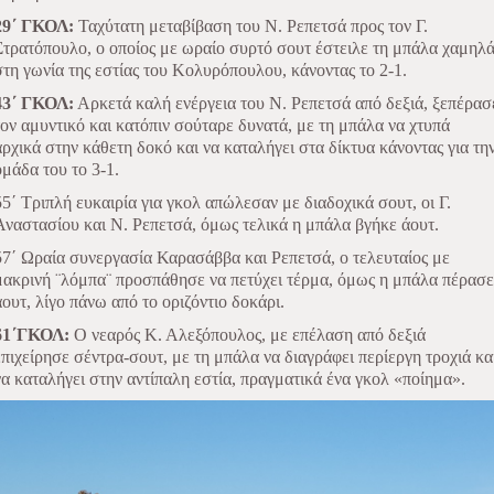
29΄ ΓΚΟΛ:
Ταχύτατη μεταβίβαση του Ν. Ρεπετσά προς τον Γ.
Στρατόπουλο, ο οποίος με ωραίο συρτό σουτ έστειλε τη μπάλα χαμηλ
στη γωνία της εστίας του Κολυρόπουλου, κάνοντας το 2-1.
43΄ ΓΚΟΛ:
Αρκετά καλή ενέργεια του Ν. Ρεπετσά από δεξιά, ξεπέρασ
τον αμυντικό και κατόπιν σούταρε δυνατά, με τη μπάλα να χτυπά
αρχικά στην κάθετη δοκό και να καταλήγει στα δίκτυα κάνοντας για τη
ομάδα του το 3-1.
55΄ Τριπλή ευκαιρία για γκολ απώλεσαν με διαδοχικά σουτ, οι Γ.
Αναστασίου και Ν. Ρεπετσά, όμως τελικά η μπάλα βγήκε άουτ.
57΄ Ωραία συνεργασία Καρασάββα και Ρεπετσά, ο τελευταίος με
μακρινή ¨λόμπα¨ προσπάθησε να πετύχει τέρμα, όμως η μπάλα πέρασε
άουτ, λίγο πάνω από το οριζόντιο δοκάρι.
61΄ΓΚΟΛ:
Ο νεαρός Κ. Αλεξόπουλος, με επέλαση από δεξιά
επιχείρησε σέντρα-σουτ, με τη μπάλα να διαγράφει περίεργη τροχιά κα
να καταλήγει στην αντίπαλη εστία, πραγματικά ένα γκολ «ποίημα».