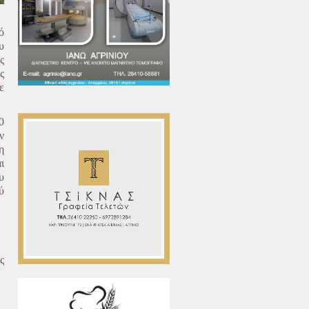
ό
υ
ς
ς
ε
0
ν
η
ι
υ
ύ
ς