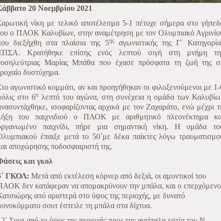
Σάββατο 20 Νοεμβρίου 2021
Σαρωτική νίκη με τελικό αποτέλεσμα 5-1 πέτυχε σήμερα στο γήπεδ
του ο ΠΑΟΚ Καλυβίων, στην αναμέτρηση με τον Ολυμπιακό Αγρινίο
ης
που διεξήχθη στα πλαίσια της 5
αγωνιστικής της Γ΄ Κατηγορία
ΕΠΣΑ. Κρατήθηκε επίσης ενός λεπτού σιγή στη μνήμη τη
νοσηλεύτριας Μαρίας Μπάθα που έχασε πρόσφατα τη ζωή της σ
τροχαίο δυστύχημα.
Στο αγωνιστικό κομμάτι, αν και προηγήθηκαν οι φιλοξενούμενοι με 1-
ο
μόλις στο 6
λεπτό του αγώνα, στη συνέχεια η ομάδα των Καλυβίω
ανασυντάχθηκε, ισοφαρίζοντας αρχικά με τον Ζαχαράτο, ενώ μέχρι τ
λήξη του παιχνιδιού ο ΠΑΟΚ με αριθμητικό πλεονέκτημα κα
οργανωμένο παιχνίδι, πήρε μια σημαντική νίκη. Η ομάδα το
Ολυμπιακού έπαιξε μετά το 50΄με δέκα παίκτες λόγω τραυματισμο
και αποχώρησης ποδοσφαιριστή της.
Φάσεις και γκολ
6΄ ΓΚΟΛ:
Μετά από εκτέλεση κόρνερ από δεξιά, οι αμυντικοί του
ΠΑΟΚ δεν κατάφεραν να απομακρύνουν την μπάλα, και ο επερχόμενο
Κατσιώρης από αριστερά στο ύψος της περιοχής, με δυνατό
μονοκόμματο σουτ έστειλε τη μπάλα στα δίχτυα.
12΄ Σουτ από το ύψος της περιοχής προς την αντίπαλη εστία του Ν.