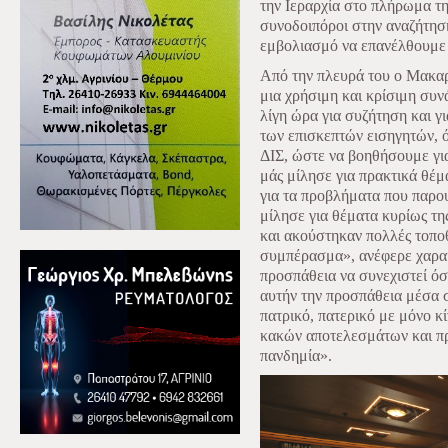
την Ιεραρχία στο πλήρωμα τη
συνοδοιπόροι στην αναζήτηση
εμβολιασμό να επανέλθουμε 
Από την πλευρά του ο Μακαρ
μια χρήσιμη και κρίσιμη συν
λίγη ώρα για συζήτηση και 
των επισκεπτών εισηγητών, 
ΔΙΣ, ώστε να βοηθήσουμε γι
μάς μίλησε για πρακτικά θέμα
για τα προβλήματα που παρου
μίλησε για θέματα κυρίως τη
και ακούστηκαν πολλές τοποθ
συμπέρασμα», ανέφερε χαρακτ
προσπάθεια να συνεχιστεί όσ
αυτήν την προσπάθεια μέσα σ
πατρικό, πατερικό με μόνο κ
κακών αποτελεσμάτων και π
πανδημία».