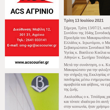
Τρίτη 13 Ιουλίου 2021
Σήμερα, Τρίτη 13/07/21, κατ
Συνόδου της 164ης Συνοδικής
Προεδρία του Μακαριωτάτου
Ελλάδος κ. Ιερωνύμου, o Μα
Σεβασμιώτατοι Συνοδικοί Μ
Υγείας κ. Βασίλειο Κικίλια 
Αθηνών κ. Σωτήριο Τσιόδρα
Μετά την συνάντηση, ο κ. Κι
Μακαριώτατο για την φιλοξεν
την στήριξη της Εκκλησίας σ
πανδημίας μέσω ενημερωτικώ
αμφιβολία και φόβους, να εμ
της ζωής.
Ακολούθως ο κ. Τσιόδρας χα
και τόνισε ιδιαίτερα ότι αυτ
στην κοινωνία, ήταν χρήσιμο