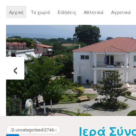
Αρχική
Το χωριό
Ειδήσεις
Αθλητικά
Αγροτικά
‹
Ιερά Σύν