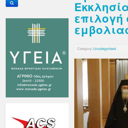
Εκκλησία
επιλογή 
εμβολια
Category:
Uncategorised