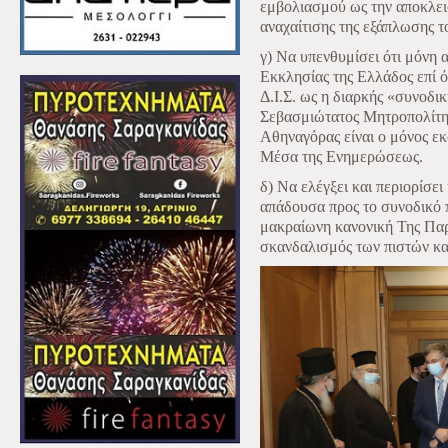
εμβολιασμού ως την αποκλει
αναχαίτισης της εξάπλωσης το
γ) Να υπενθυμίσει ότι μόνη α
Εκκλησίας της Ελλάδος επί 
Δ.Ι.Σ. ως η διαρκής «συνοδ
Σεβασμιώτατος Μητροπολίτης
Αθηναγόρας είναι ο μόνος ε
Μέσα της Ενημερώσεως.
δ) Να ελέγξει και περιορίσ
απάδουσα προς το συνοδικό 
μακραίωνη κανονική Της Πα
σκανδαλισμός των πιστών και