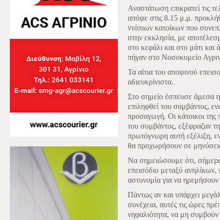
Αναστάτωση επικρατεί τις τε
απόψε στις 8.15 μ.μ. προκλή
ντόπιων κατοίκων που συνεπ
στην εκκλησία, με αποτέλεσ
στο κεφάλι και στο μάτι και
πήγαν στο Νοσοκομείο Αγρινί
Τα αίτια του αποψινού επει
αδιευκρίνιστα.
Στο σημείο έσπευσε άμεσα η
επιληφθεί του συμβάντος, ενώ
προσαγωγή. Οι κάτοικοι της
του συμβάντος, εξέφραζαν τη
πρωτόγνωρη αυτή εξέλιξη, εν
θα προχωρήσουν σε μηνύσει
Να σημειώσουμε ότι, σήμερ
επεισόδιο μεταξύ ανηλίκων, 
αστυνομία για να ηρεμήσουν
Πάντως αν και υπάρχει μεγάλη
συνέχεια, αυτές τις ώρες πρέ
νηφαλιότητα, να μη συμβούν