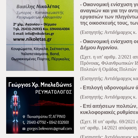
- Οικονομική ενίσχυση γ
αναγκών και για την αν
εργασιών των πληγέντων
της οικοσκευής τους, τ
(Εισηγητής: Αντιδήμαρχος κ.
- Οικονομική ενίσχυση 
Δήμου Αγρινίου.
(Σχετ. η υπ’ αριθμ. 2/2021 
Πρόνοιας, Φιλανθρωπικών Ι
Πολιτών ή Ομάδας Πολιτών
(Εισηγητής: Αντιδήμαρχος κα
- Επιλογή υδρονομέων άρ
(Εισηγητής: Αντιδήμαρχος κ.
- Επί αιτήσεων πολιτών
κυκλοφοριακές ρυθμίσεις
(Σχετ. Η υπ’ αριθμ. 69/2021
υπ’ αριθμ. 14/2021 απόφαση 
(Εισηγητής: Αντιδήμαρχος κ