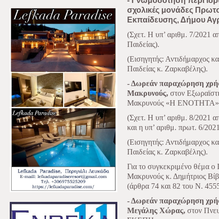
- Γνωμοδότηση περί ίδ
σχολικές μονάδες Πρωτ
Εκπαίδευσης, Δήμου Αγρ
(Σχετ. Η υπ’ αριθμ. 7/2021 
Παιδείας).
(Εισηγητής: Αντιδήμαρχος κ
Παιδείας κ. Ζαρκαβέλης).
- Δωρεάν παραχώρηση χρήσ
Μακρυνούς,
στον Εξωραϊστι
Μακρυνούς «Η ΕΝΟΤΗΤΑ»
(Σχετ. Η υπ’ αριθμ. 8/2021 
και η υπ’ αριθμ. πρωτ. 6/2
(Εισηγητής: Αντιδήμαρχος κ
Παιδείας κ. Ζαρκαβέλης).
Για το συγκεκριμένο θέμα ο
Μακρυνούς κ. Δημήτριος Βίβ
(άρθρα 74 και 82 του Ν. 4555
- Δωρεάν παραχώρηση χρήσ
Μεγάλης Χώρας,
στον Πνευ