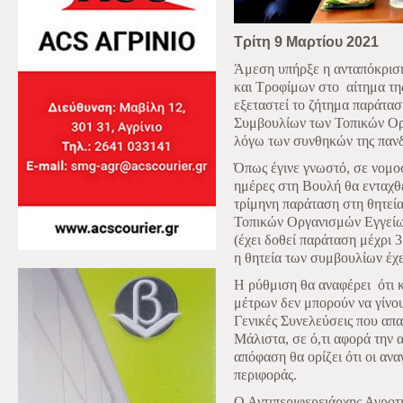
Τρίτη 9 Μαρτίου 2021
Άμεση υπήρξε η ανταπόκριση
και Τροφίμων στο
αίτημα τη
εξεταστεί το ζήτημα παράτασ
Συμβουλίων των Τοπικών Ο
λόγω των συνθηκών της πανδ
Όπως έγινε γνωστό, σε νομοσ
ημέρες στη Βουλή θα ενταχθ
τρίμηνη παράταση στη θητεί
Τοπικών Οργανισμών Εγγείων
(έχει δοθεί παράταση μέχρι 3
η θητεία των συμβουλίων έχει
Η ρύθμιση θα αναφέρει
ότι 
μέτρων δεν μπορούν να γίνο
Γενικές Συνελεύσεις που απαι
Μάλιστα, σε ό,τι αφορά την
απόφαση θα ορίζει ότι οι αν
περιφοράς.
Ο Αντιπεριφερειάρχης Αγρο