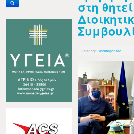
στη θητε
Διοικητι
Συμβουλ
Category:
Uncategorised