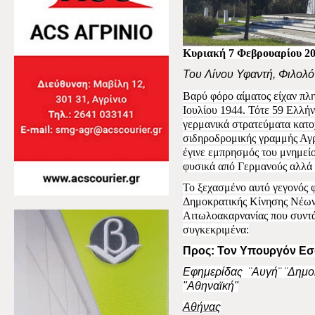
Κυριακή 7 Φεβρουαρίου 2
Του Λίνου Υφαντή, Φιλολ
Βαρύ φόρο αίματος είχαν πλη
Ιουλίου 1944. Τότε 59 Ελλήν
γερμανικά στρατεύματα κατο
σιδηροδρομικής γραμμής Αγρ
έγινε εμπρησμός του μνημείο
φυσικά από Γερμανούς αλλά 
Το ξεχασμένο αυτό γεγονός φ
Δημοκρατικής Κίνησης Νέω
Αιτωλοακαρνανίας που συντά
συγκεκριμένα:
Προς: Τον Υπουργόν Ε
Εφημερίδας
¨Αυγή¨ ¨Δημο
"Αθηναϊκή"
Αθήνας