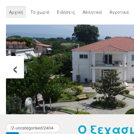
Αρχική
Το χωριό
Ειδήσεις
Αθλητικά
Αγροτικά
‹
Ο ξεχασ