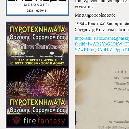
του Αγρινίου, θα βοηθήσει -
γεγονότος.
Με πληροφορίες από
:
1964 - Επιστολή διαμαρτυρί
Σύγχρονης Κοινωνικής Ιστορ
http://aski.static.otenet.gr/
fbclid=IwAR2YoGLPkWhT
SZwPJEnQ3A9UIZsPpgpT-R