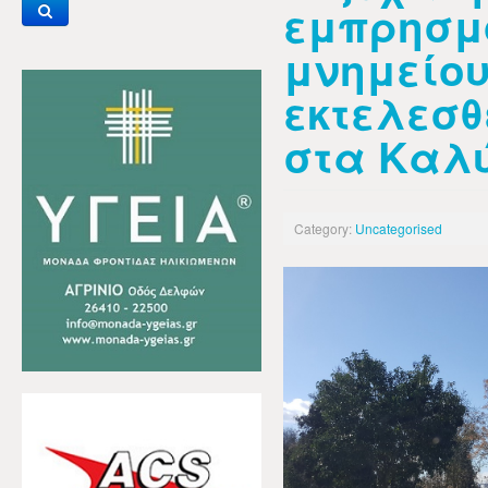
εμπρησμ
μνημείο
εκτελεσθ
στα Καλ
Category:
Uncategorised