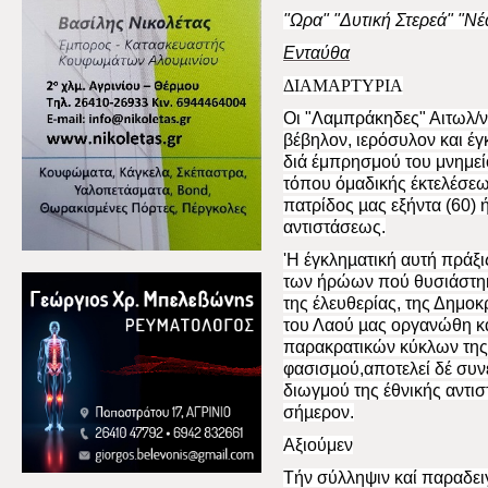
"Ωρα" "Δυτική Στερεά" "Ν
Ενταύθα
ΔΙΑΜ
A
Ρ
T
ΥΡΙΑ
Οι "Λαµπράκηδες" Αιτωλ/ν
βέβηλον, ιερόσυλον και έ
διά έμπρησμού του μνημεί
τόπου όμαδικής έκτελέσεω
πατρίδος µας εξήντα (60)
αντιστάσεως.
'Η έγκληµατική αυτή πράξ
των ήρώων πού θυσιάστηκα
της έλευθερίας, της Δημοκ
του Λαού µας οργανώθη κ
παρακρατικών κύκλων της
φασισµού,αποτελεί δέ συν
διωγμού της έθνικής αντι
σήµερον.
Αξιούμεν
Τήν σύλληψιν καί παραδει