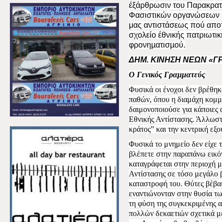
έξάρθρωσιν του Παρακρατι
Φασιστικών οργανώσεων κα
μας αντιστάσεως πού αποτ
σχολείο έθνικής πατριωτ
φρονηµατισµού.
ΔΗΜ. ΚΙΝΗΣΗ ΝΕΩΝ «ΓΡ
Ο Γενικός Γραμματεύς
Φυσικά οι ένοχοι δεν βρέθηκ
παθών, όπου η διαμάχη κομ
δαιμονοποιούσε για κάποιες 
Εθνικής Αντίστασης. Άλλωστ
κράτος” και την κεντρική εξο
Φυσικά το μνημείο δεν είχε 
βλέπετε στην παραπάνω εικόν
καταγράφεται στην περιοχή 
Αντίστασης σε τόσο μεγάλο 
καταστροφή του. Θύτες βέβα
εναντιώνονταν στην θυσία τ
τη φύση της συγκεκριμένης α
πολλών δεκαετιών σχετικά μ