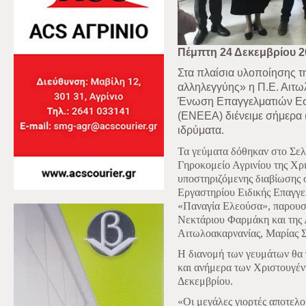
Πέμπτη 24 Δεκεμβρίου 2
Στα πλαίσια υλοποίησης τ
αλληλεγγύης» η Π.Ε. Αιτω
Ένωση Επαγγελματιών Εστ
(ΕΝΕΕΑ) διένειμε σήμερα 
ιδρύματα.
Τα γεύματα δόθηκαν στο Σελ
Γηροκομείο Αγρινίου της Χρι
υποστηριζόμενης διαβίωσης 
Εργαστηρίου Ειδικής Επαγγ
«Παναγία Ελεούσα», παρουσί
Νεκτάριου Φαρμάκη και της 
Αιτωλοακαρνανίας, Μαρίας 
Η διανομή των γευμάτων θα 
και ανήμερα των Χριστουγένν
Δεκεμβρίου.
«Οι μεγάλες γιορτές αποτελού