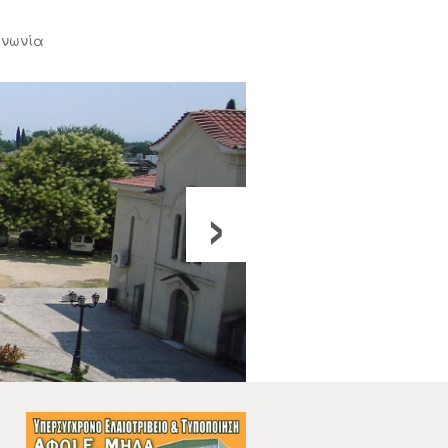
ινωνία
›