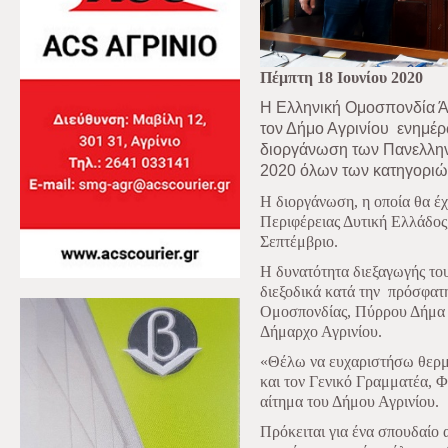
Πέμπτη 1
8
Ιουνίου 2020
Η Ελληνική Ομοσπονδία Ά
τον Δήμο Αγρινίου
ενημέρ
διοργάνωση των Πανελλ
2020 όλων των κατηγοριών
Η διοργάνωση, η οποία
θα έχ
Περιφέρειας Δυτική Ελλάδος
Σεπτέμβριο.
Η δυνατότητα διεξαγωγής το
διεξοδικά κατά την
πρόσφατη
Ομοσπονδίας, Πύρρου Δήμα σ
Δήμαρχο Αγρινίου.
«Θέλω να ευχαριστήσω θερμ
και τον Γενικό Γραμματέα, 
αίτημα του Δήμου Αγρινίου.
Πρόκειται για ένα σπουδαίο α