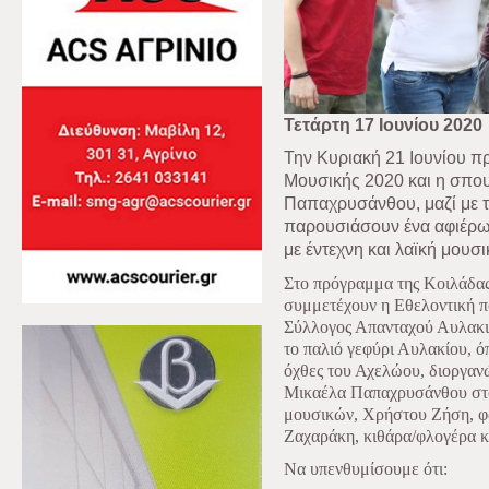
Τετάρτη 17 Ιουνίου 2020
Την Κυριακή 21 Ιουνίου π
Μουσικής 2020 και η σπου
Παπαχρυσάνθου, μαζί με τ
παρουσιάσουν ένα αφιέρω
με έντεχνη και λαϊκή μουσ
Στο πρόγραμμα της Κοιλάδας
συμμετέχουν η Εθελοντική πο
Σύλλογος Απανταχού Αυλακι
το παλιό γεφύρι Αυλακίου, όπ
όχθες του Αχελώου, διοργαν
Μικαέλα Παπαχρυσάνθου στο 
μουσικών, Χρήστου Ζήση, φω
Ζαχαράκη, κιθάρα/φλογέρα κ
Να υπενθυμίσουμε ότι: