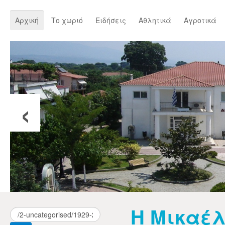
Αρχική
Το χωριό
Ειδήσεις
Αθλητικά
Αγροτικά
‹
Η Μικαέ