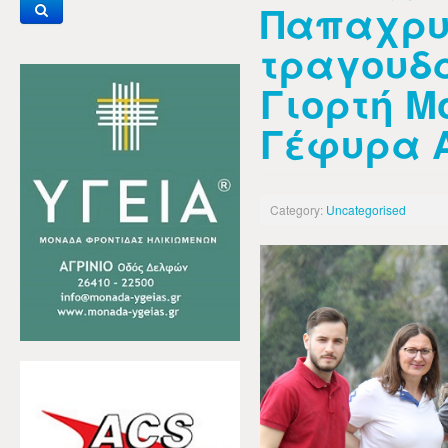
Παπαχρυ
τραγουδά
Γιορτή Μ
Γέφυρα 
Category:
Uncategorised