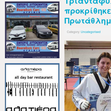
Τριανταφ
προκρίθηκε
Πρωτάθλημ
Category:
Uncategorised