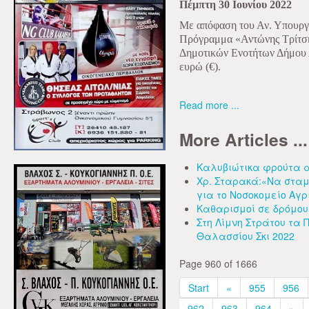
Πέμπτη 30 Ιουνίου 2022
Με απόφαση του Αν. Υπουργ
Πρόγραμμα «Αντώνης Τρίτση
Δημοτικών Ενοτήτων Δήμου 
ευρώ (€).
Read more ...
More Articles ...
Καλυβιώτικα φρούτα α
Χρ. Σταρακά:«Να σταμ
για το Νοσοκομείο Αγρ
Καθαρισμοί σε δρόμου
Στη Λίμνη Στράτου τ
Θαλασσίου Σκι 2022
Page 960 of 1666
Start
«
955
956
962
963
964
»