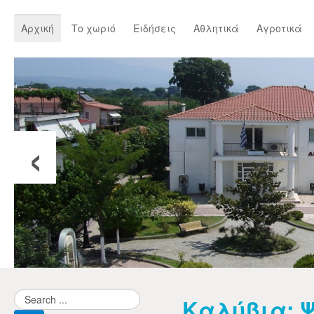
Αρχική
Το χωριό
Ειδήσεις
Αθλητικά
Αγροτικά
‹
Καλύβια: Ψ