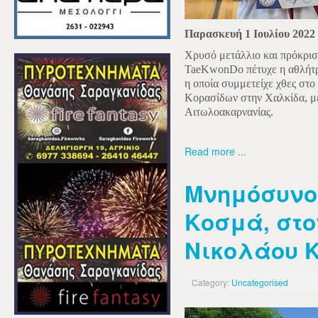
Παρασκευή 1 Ιουλίου 2022
Χρυσό μετάλλιο και πρόκρι
TaeKwonDo
πέτυχε η αθλήτ
η οποία συμμετείχε χθες στ
Κορασίδων στην Χαλκίδα, μ
Αιτωλοακαρνανίας.
Read more ...
Μνημόσυνο
Κοσμά, στον
Νικολάου 
Category:
Uncategorised