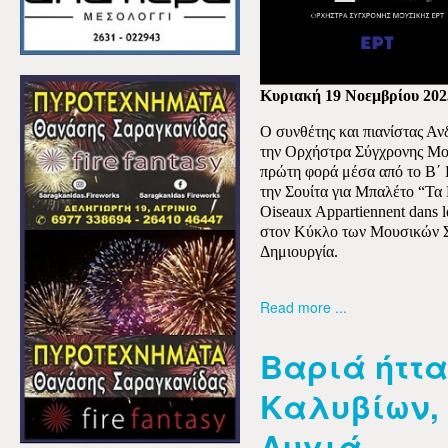
Κυριακή 19 Νοεμβρίου 202
Ο συνθέτης και πιανίστας Α
την Ορχήστρα Σύγχρονης Μο
πρώτη φορά μέσα από το Β΄ 
την Σουίτα για Μπαλέτο “Τα
Oiseaux Appartiennent dans 
στον Κύκλο των Μουσικών Σ
Δημιουργία.
Read more ...
Βαριά ήττα
Καλυβίων, 
Λυγιά