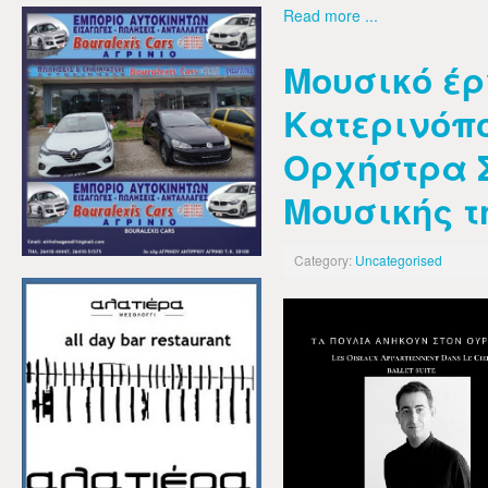
Read more ...
Μουσικό έρ
Κατερινόπ
Ορχήστρα 
Μουσικής τ
Category:
Uncategorised