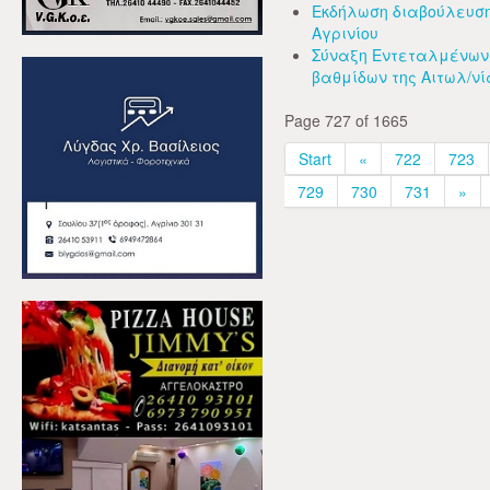
Εκδήλωση διαβούλευσης
Αγρινίου
Σύναξη Εντεταλμένων 
βαθμίδων της Αιτωλ/νί
Page 727 of 1665
Start
«
722
723
729
730
731
»