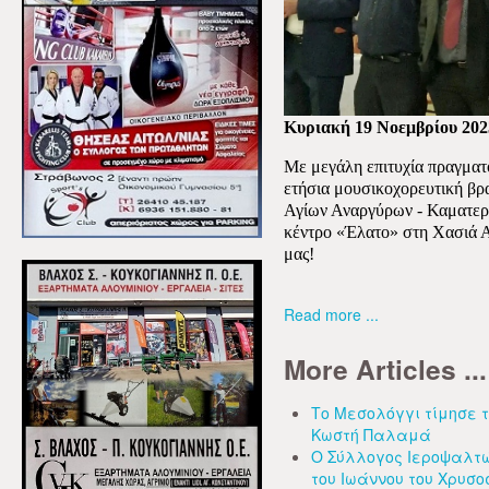
Κυριακή 19 Νοεμβρίου 202
Με μεγάλη επιτυχία πραγματ
ετήσια μουσικοχορευτική β
Αγίων Αναργύρων - Καματερ
κέντρο
«Έλατο»
στη Χασιά 
μας!
Read more ...
More Articles ...
Το Μεσολόγγι τίμησε τ
Κωστή Παλαμά
Ο Σύλλογος Ιεροψαλτώ
του Ιωάννου του Χρυσο