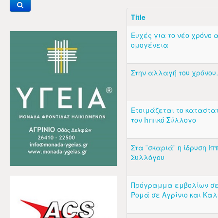
Title
Ευχές για το νέο χρόνο 
ομογένεια
Στην αλλαγή του χρόνο
Ετοιμάζεται το καταστατ
τον Ιππικό Σύλλογο
Στα ¨σκαριά¨ η ίδρυση Ιπ
Συλλόγου
Πρόγραμμα εμβολίων σε
Ρομά σε Αγρίνιο και Καλ