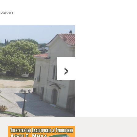
ινωνία
›