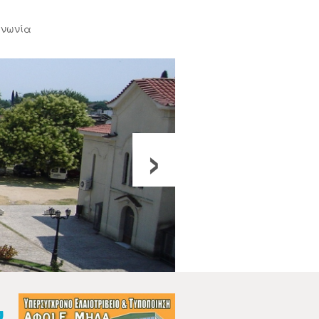
ινωνία
›
ν