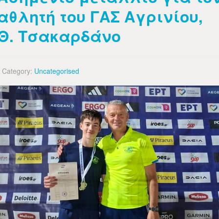
αθλητή του ΓΑΣ Αγρινίου,
Θ. Τσακαρδάνο
Category:
Uncategorised