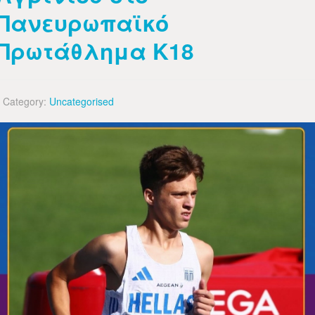
Πανευρωπαϊκό
Πρωτάθλημα Κ18
Category:
Uncategorised