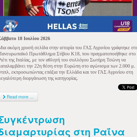
Σάββατο 18 Ιουλίου 2026
Μια ακόμη χρυσή σελίδα στην ιστορία του ΓΑΣ Αγρινίου γράφτηκε στ
Πανευρωπαϊκό Πρωτάθλημα Στίβου Κ18, που πραγματοποιήθηκε στο
Ριέτι της Ιταλίας, με τον αθλητή του συλλόγου Σωτήρη Τσώνη να
καταλαμβάνει την 22η θέση στην Ευρώπη στο αγώνισμα των 2.000 μ.
στιπλ, εκπροσωπώντας επάξια την Ελλάδα και τον ΓΑΣ Αγρινίου στη
μεγαλύτερη διοργάνωση της κατηγορίας.
Read more ...
Συγκέντρωση
διαμαρτυρίας στη Ραΐνα