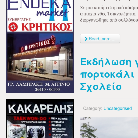
Σε μια κατάμεστη από κόσμο
επιτυχία χθες Τσικνοπέμπτη,
διοργανώθηκε από συλλόγους
Read more ...
Εκδήλωση γ
πορτοκάλι 
Σχολείο
Category:
Uncategorised