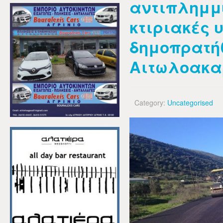
αντιπλημμ
κτιριακές 
δημοπρατήθ
Αιτωλοακα
Category:
Uncategorised