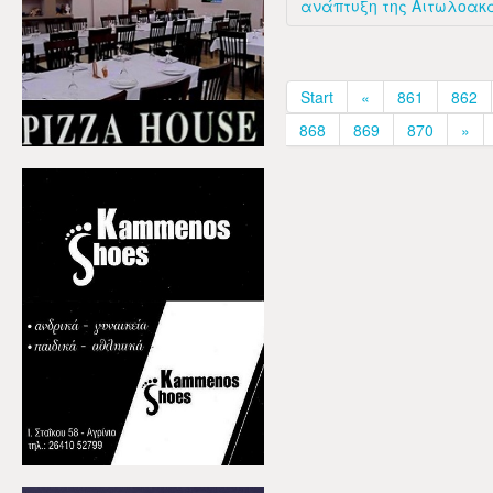
ανάπτυξη της Αιτωλοακ
Start
«
861
862
868
869
870
»