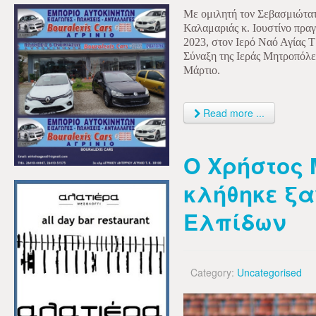
Με ομιλητή τον Σεβασμιώτα
Καλαμαριάς κ. Ιουστίνο πρα
2023, στον Ιερό Ναό Αγίας Τ
Σύναξη της Ιεράς Μητροπόλε
Μάρτιο.
Read more ...
Ο Χρήστος
κλήθηκε ξα
Ελπίδων
Category:
Uncategorised