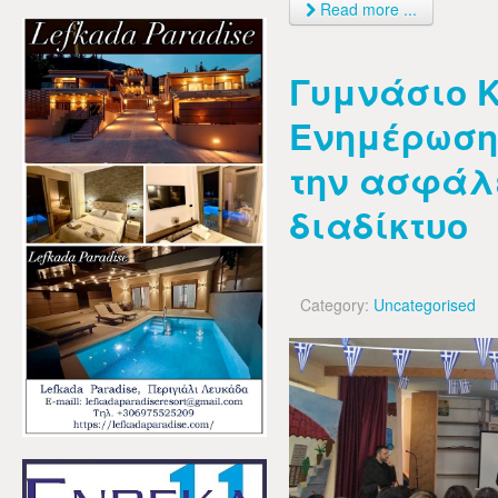
Read more ...
Γυμνάσιο 
Ενημέρωση
την ασφάλ
διαδίκτυο
Category:
Uncategorised