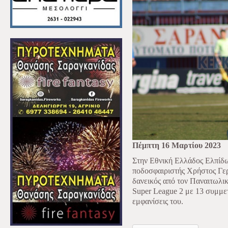
Πέμπτη 16 Μαρτίου 2023
Στην Εθνική Ελλάδος Ελπίδω
ποδοσφαιριστής Χρήστος Γερ
δανεικός από τον Παναιτωλι
Super League 2 με 13 συμμετ
εμφανίσεις του.