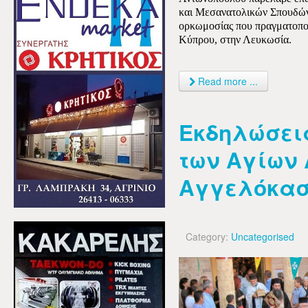
και Μεσανατολικών Σπουδών,
ορκωμοσίας που πραγματοποι
Κύπρου, στην Λευκωσία.
Read more ...
Εκδηλώσεις
των Αγίων
Αγγελόκασ
Category:
Uncategorised