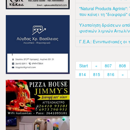
"Natural Products Agrini
που κάνει τη "διαφορά"
Υλοποίηση δράσεων από
φυσικών λιμνών Αιτωλ/ν
Γ.Ε.Α.: Εντυπωσιακές οι
Start
«
807
808
814
815
816
»