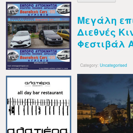
Μεγάλη επι
Διεθνές Κ
Φεστιβάλ 
Category:
Uncategorised