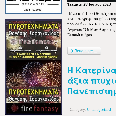
Τετάρτη 28 Ιουνίου 2023
Πάνω από 1.000 θεατές και 
κινηματογραφικού χώρου παρ
προβολών
(16 - 18/6/2023)
τ
Αγρινίου "Οι Μονόλογοι της
Εκπαιδευτήρια.
Read more ...
Η Κατερίν
άξια πτυχι
Πανεπιστη
Category:
Uncategorised