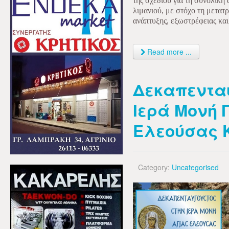
της σχεδίου για τη συνολική
λιμανιού, με στόχο τη μετα
ανάπτυξης, εξωστρέφειας κα
Read more ...
Δεκαπεντα
Ιερά Μονή
Ελεούσας 
Category:
Uncategorised