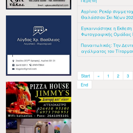
Περεπή
Αγρίνιο: Ρεκόρ συμμετ
Θαλάσσιου Σκι Νέων 20
Εγκαινιάστηκε η Έκθεση
Φωτογραφικής Ομάδας 
Παναιτωλικός: Την Δευτ
αγάλματος του Τίτορμο
Start
«
1
2
3
End