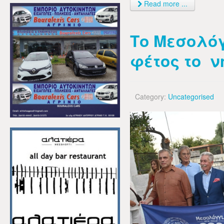
Read more ...
Το Μεσολόγ
φέτος το 
Category:
Uncategorised