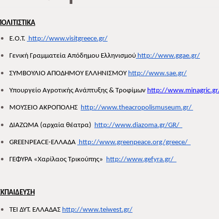
ΠΟΛΙΤΙΣΤΙΚΑ
Ε.Ο.Τ. 
 http://www.visitgreece.gr/
Γενική Γραμματεία Απόδημου Ελληνισμού
 http://www.ggae.gr/
ΣΥΜΒΟΥΛΙΟ ΑΠΟΔΗΜΟΥ ΕΛΛΗΝΙΣΜΟΥ 
http://www.sae.gr/
Υπουργείο Αγροτικής Ανάπτυξης & Τροφίμων 
http://www.minagric.gr
ΜΟΥΣΕΙΟ ΑΚΡΟΠΟΛΗΣ  
http://www.theacropolismuseum.gr/ 
ΔΙΑΖΩΜΑ (αρχαία θέατρα)  
http://www.diazoma.gr/GR/  
GREENPEACE-ΕΛΛΑΔΑ 
 http://www.greenpeace.org/greece/  
ΓΕΦΥΡΑ «Χαρίλαος Τρικούπης»  
http://www.gefyra.gr/  
ΕΚΠΑΙΔΕΥΣΗ
ΤΕΙ ΔΥΤ. ΕΛΛΑΔΑΣ 
http://www.teiwest.gr/