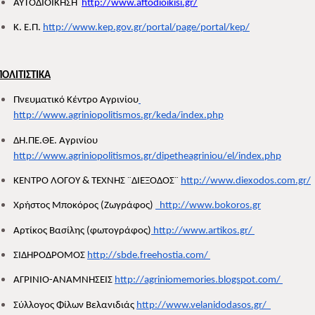
ΑΥΤΟΔΙΟΙΚΗΣΗ  
http://www.aftodioikisi.gr/
Κ. Ε.Π. 
http://www.kep.gov.gr/portal/page/portal/kep/
ΠΟΛΙΤΙΣΤΙΚΑ
Πνευματικό Κέντρο Αγρινίου
http://www.agriniopolitismos.gr/keda/index.php
ΔΗ.ΠΕ.ΘΕ. Αγρινίου 
http://www.agriniopolitismos.gr/dipetheagriniou/el/index.php
ΚΕΝΤΡΟ ΛΟΓΟΥ & ΤΕΧΝΗΣ ¨ΔΙΕΞΟΔΟΣ¨ 
http://www.diexodos.com.gr/
Χρήστος Μποκόρος (Ζωγράφος) 
  http://www.bokoros.gr
Αρτίκος Βασίλης (φωτογράφος)
 http://www.artikos.gr/ 
ΣΙΔΗΡΟΔΡΟΜΟΣ 
http://sbde.freehostia.com/ 
ΑΓΡΙΝΙΟ-ΑΝΑΜΝΗΣΕΙΣ 
http://agriniomemories.blogspot.com/ 
Σύλλογος Φίλων Βελανιδιάς 
http://www.velanidodasos.gr/  