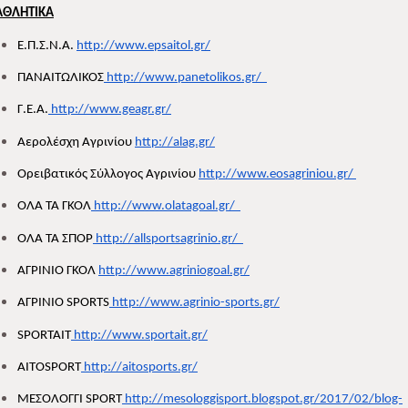
ΑΘΛΗΤΙΚΑ
Ε.Π.Σ.Ν.Α. 
http://www.epsaitol.gr/
ΠΑΝΑΙΤΩΛΙΚΟΣ
 http://www.panetolikos.gr/  
Γ.Ε.Α.
 http://www.geagr.gr/
Αερολέσχη Αγρινίου 
http://alag.gr/
Ορειβατικός Σύλλογος Αγρινίου 
http://www.eosagriniou.gr/ 
ΟΛΑ ΤΑ ΓΚΟΛ
 http://www.olatagoal.gr/  
ΟΛΑ ΤΑ ΣΠΟΡ
 http://allsportsagrinio.gr/  
ΑΓΡΙΝΙΟ ΓΚΟΛ 
http://www.agriniogoal.gr/
ΑΓΡΙΝΙΟ SPORTS
 http://www.agrinio-sports.gr/
SPORTAIT
 http://www.sportait.gr/
ΑΙΤΟSPORT
 http://aitosports.gr/
ΜΕΣΟΛΟΓΓΙ SPORT
 http://mesologgisport.blogspot.gr/2017/02/blog-