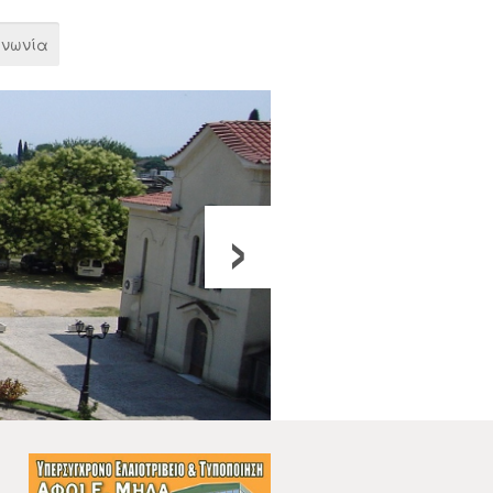
ινωνία
›