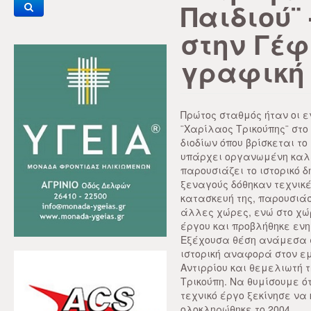
Παιδιού¨
στην Γέφ
γραφική
Πρώτος σταθμός ήταν οι 
¨Χαρίλαος Τρικούπης¨ στο
διοδίων όπου βρίσκεται το
υπάρχει οργανωμένη καλα
παρουσιάζει το ιστορικό δ
ξεναγούς δόθηκαν τεχνικ
κατασκευή της, παρουσιά
άλλες χώρες, ενώ στο χώ
έργου και προβλήθηκε ενη
Εξέχουσα θέση ανάμεσα 
ιστορική αναφορά στον ε
Αντιρρίου και θεμελιωτή 
Τρικούπη. Να θυμίσουμε ότ
τεχνικό έργο ξεκίνησε να
ολοκληρώθηκε το 2004.