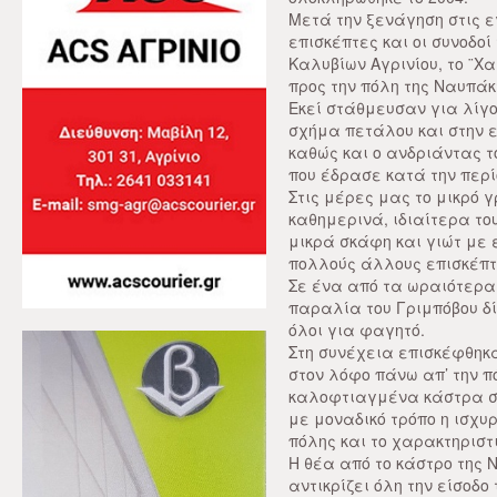
Μετά την ξενάγηση στις ε
επισκέπτες και οι συνοδο
Καλυβίων Αγρινίου, το ¨Χ
προς την πόλη της Ναυπάκ
Εκεί στάθμευσαν για λίγο
σχήμα πετάλου και στην ε
καθώς και ο ανδριάντας 
που έδρασε κατά την περ
Στις μέρες μας το μικρό 
καθημερινά, ιδιαίτερα το
μικρά σκάφη και γιώτ με
πολλούς άλλους επισκέπτ
Σε ένα από τα ωραιότερα
παραλία του Γριμπόβου 
όλοι για φαγητό.
Στη συνέχεια επισκέφθηκα
στον λόφο πάνω απ’ την π
καλοφτιαγμένα κάστρα στ
με μοναδικό τρόπο η ισχυ
πόλης και το χαρακτηριστ
Η θέα από το κάστρο της 
αντικρίζει όλη την είσοδο