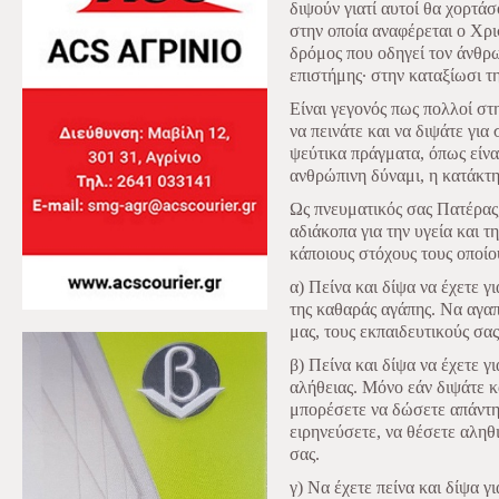
διψούν γιατί αυτοί θα χορτάσ
στην οποία αναφέρεται ο Χρισ
δρόμος που οδηγεί τον άνθρω
επιστήμης∙ στην καταξίωσι τη
Είναι γεγονός πως πολλοί στ
να πεινάτε και να διψάτε γι
ψεύτικα πράγματα, όπως είναι
ανθρώπινη δύναμι, η κατάκτη
Ως πνευματικός σας Πατέρας
αδιάκοπα για την υγεία και 
κάποιους στόχους τους οποίου
α) Πείνα και δίψα να έχετε γι
της καθαράς αγάπης. Να αγαπ
μας, τους εκπαιδευτικούς σα
β) Πείνα και δίψα να έχετε γ
αλήθειας. Μόνο εάν διψάτε κ
μπορέσετε να δώσετε απάντη
ειρηνεύσετε, να θέσετε αληθ
σας.
γ) Να έχετε πείνα και δίψα γ