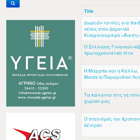
Title
Δωρεάν ταινίες για παιδ
νέους στον Δημοτικό
Κινηματογράφο «Άνεσις
Ο Σύλλογος Γυναικών κόβ
πρωτοχρονιάτικη πίτα
Η Μάρμπω και η Κάλλω, 
Μουσείο Παραμυθιού Λε
Τα κάλαντα στις γειτονι
χωριού μας
Ο στολισμός του Χριστου
δέντρου