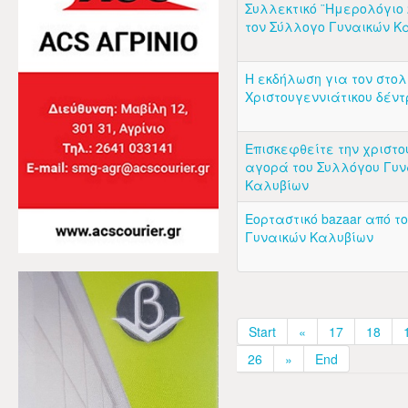
Συλλεκτικό ¨Ημερολόγιο 
τον Σύλλογο Γυναικών Κ
Η εκδήλωση για τον στολ
Χριστουγεννιάτικου δέντ
Επισκεφθείτε την χριστο
αγορά του Συλλόγου Γυν
Καλυβίων
Εορταστικό bazaar από τ
Γυναικών Καλυβίων
Start
«
17
18
26
»
End