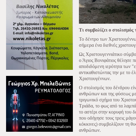
Τι συμβολίζει ο στολισμός 
Το δέντρο των Χριστουγέννων
σήμερα ένα διεθνές χριστουγ
Ως Χριστουγεννιάτικο σύμβολ
ο Άγιος Βονιφάτιος θέλησε πε
αποδιδόμενη ιερότητα των "
αντικαθιστώντας την με το έ
Χριστουγέννων.
Ο στολισμός του δένδρου είν
ανθρώπων και της φύσεως μ
τριγωνικό σχήμα του Χριστου
Τριάδα, το φως από τα λαμπά
το αστέρι στην κορυφή του δ
που οδήγησε τους τρεις μάγο
κόκκινες) συμβολίζουν τη θυ
ανθρώπων.