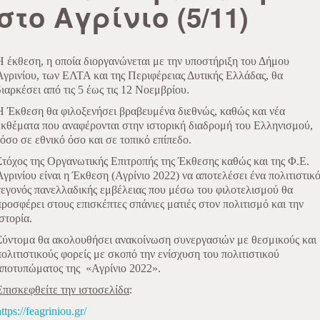
στο Αγρίνιο (5/11)
Η έκθεση, η οποία διοργανώνεται με την υποστήριξη του Δήμου
Αγρινίου, των ΕΛΤΑ και της Περιφέρειας Δυτικής Ελλάδας, θα
διαρκέσει από τις 5 έως τις 12 Νοεμβρίου.
Η Έκθεση θα φιλοξενήσει βραβευμένα διεθνώς, καθώς και νέα
εκθέματα που αναφέρονται στην ιστορική διαδρομή του Ελληνισμού,
τόσο σε εθνικό όσο και σε τοπικό επίπεδο.
Στόχος της Οργανωτικής Επιτροπής της Έκθεσης καθώς και της Φ.Ε.
Αγρινίου είναι η Έκθεση (Αγρίνιο 2022) να αποτελέσει ένα πολιτιστικ
γεγονός πανελλαδικής εμβέλειας που μέσω του φιλοτελισμού θα
προσφέρει στους επισκέπτες σπάνιες ματιές στον πολιτισμό και την
ιστορία.
Σύντομα θα ακολουθήσει ανακοίνωση συνεργασιών με θεσμικούς και
πολιτιστικούς φορείς με σκοπό την ενίσχυση του πολιτιστικού
αποτυπώματος της
«Αγρίνιο 2022».
Επισκεφθείτε την ιστοσελίδα
:
ttps://feagriniou.gr/