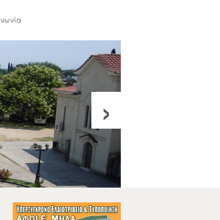
ινωνία
›