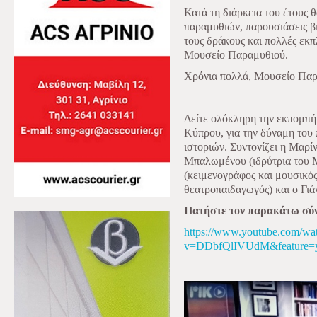
Κατά τη διάρκεια του έτους 
παραμυθιών, παρουσιάσεις βι
τους δράκους και πολλές εκπ
Μουσείο Παραμυθιού.
Χρόνια πολλά, Μουσείο Παρ
Δείτε ολόκληρη την εκπομπ
Κύπρου, για την δύναμη του
ιστοριών. Συντονίζει η Μαρί
Μπαλωμένου (ιδρύτρια του 
(κειμενογράφος και μουσικό
θεατροπαιδαγωγός) και ο Γιά
Πατήστε τον παρακάτω σύ
https://www.youtube.com/wa
v=DDbfQlIVUdM&feature=