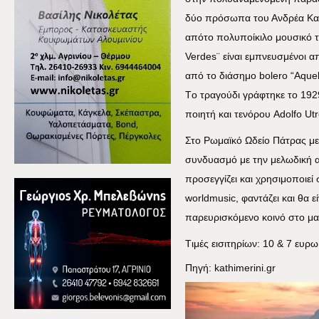
δύο πρόσωπα του Ανδρέα Κα
απότο πολυποίκιλο μουσικό 
Verdes
¨ είναι εμπνευσμένοι α
από το διάσημο
bolero
“
Aquel
T
ο τραγούδι γράφτηκε το 19
ποιητή και τενόρου
Adolfo
Utr
Στο Ρωμαϊκό Ωδείο Πάτρας με 
συνδυασμό με την μελωδική α
προσεγγίζει και χρησιμοποιεί 
worldmusic
, φαντάζει και θα ε
παρευρισκόμενο κοινό στο μα
T
ιμές εισιτηρίων: 10 & 7 ευρω
Πηγή:
kathimerini
.
gr