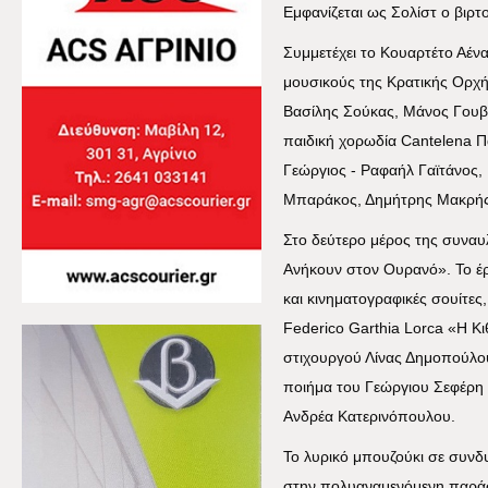
Εμφανίζεται ως Σολίστ ο βιρτ
Συμμετέχει το Κουαρτέτο Αέν
μουσικούς της Κρατικής Ορχ
Βασίλης Σούκας, Μάνος Γουβέ
παιδική χορωδία
Cantelena
Π
Γεώργιος - Ραφαήλ Γαϊτάνος,
Μπαράκος, Δημήτρης Μακρής
Στο δεύτερο μέρος της συναυ
Ανήκουν στον Ουρανό». Το έρ
και κινηματογραφικές σουίτες
Federico
Garthia
Lorca
«Η Κι
στιχουργού Λίνας Δημοπούλο
ποιήμα του Γεώργιου Σεφέρη 
Ανδρέα Κατερινόπουλου.
Το λυρικό μπουζούκι σε συν
στην πολυαναμενόμενη παράστ