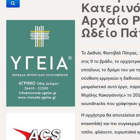
Κατεριν
Αρχαίο 
Ωδείο Πά
To
Διεθνές Φεστιβάλ Πάτρας, 
στις 9 το βράδυ, το ορχηστρι
επιτέλους το δρόμο του για τ
σύνθεση ερμηνεύει η διεθνο
μινιμαλιστικό αυτό έργο, πα
Μιχάλης Κακογιάννης» το 201
soundtracks
που γράφτηκαν γι
Η ορχήστρα θα αποτελείται 
ensemble
) και πιο συγκεκριμ
τσέλο, φλάουτο, ευρωπαϊκά κρ