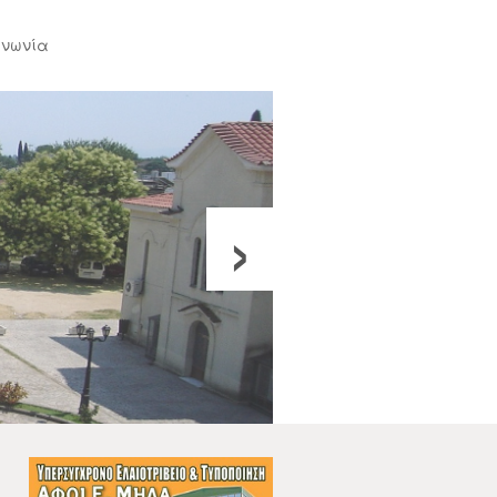
ινωνία
›