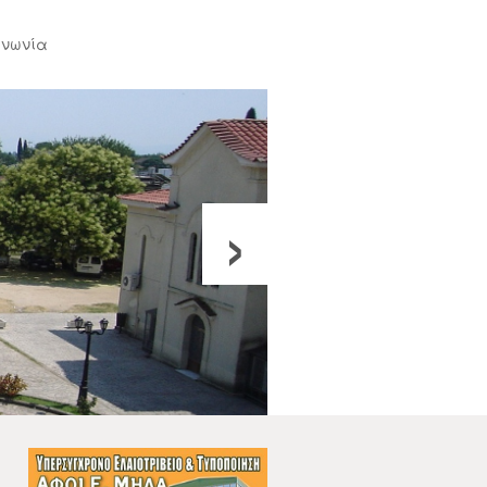
ινωνία
›