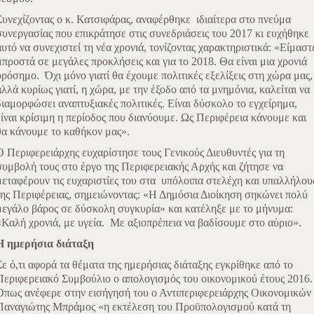
Συνεχίζοντας ο κ. Κατσιφάρας, αναφέρθηκε ιδιαίτερα στο πνεύμα
συνεργασίας που επικράτησε στις συνεδριάσεις του 2017 κι ευχήθηκε
αυτό να συνεχιστεί τη νέα χρονιά, τονίζοντας χαρακτηριστικά: «Είμαστ
μπροστά σε μεγάλες προκλήσεις και για το 2018. Θα είναι μια χρονιά
ορόσημο. Όχι μόνο γιατί θα έχουμε πολιτικές εξελίξεις στη χώρα μας,
αλλά κυρίως γιατί, η χώρα, με την έξοδο από τα μνημόνια, καλείται να
διαμορφώσει αναπτυξιακές πολιτικές. Είναι δύσκολο το εγχείρημα,
είναι κρίσιμη η περίοδος που διανύουμε. Ως Περιφέρεια κάνουμε και
θα κάνουμε το καθήκον μας».
Ο Περιφερειάρχης ευχαρίστησε τους Γενικούς Διευθυντές για τη
συμβολή τους στο έργο της Περιφερειακής Αρχής και ζήτησε να
μεταφέρουν τις ευχαριστίες του στα υπόλοιπα στελέχη και υπαλλήλου
της Περιφέρειας, σημειώνοντας: «Η Δημόσια Διοίκηση σηκώνει πολύ
μεγάλο βάρος σε δύσκολη συγκυρία» και κατέληξε με το μήνυμα:
«Καλή χρονιά, με υγεία. Με αξιοπρέπεια να βαδίσουμε στο αύριο».
Η ημερήσια διάταξη
Σε ό,τι αφορά τα θέματα της ημερήσιας διάταξης εγκρίθηκε από το
Περιφερειακό Συμβούλιο ο απολογισμός του οικονομικού έτους 2016.
Όπως ανέφερε στην εισήγησή του ο Αντιπεριφερειάρχης Οικονομικών
Παναγιώτης Μπράμος «η εκτέλεση του Προϋπολογισμού κατά τη