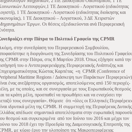
Μηχανολόγων Μηχανικών, 2 ΠΕ Διοικητικού Οικονομικού, 1 ΤΕ
Κοινωνικών Λειτουργών,1 ΤΕ Διοικητικού - Λογιστικού (ειδικότητας
λογιστή), 1 ΤΕ Διοικητικού - Λογιστικού (ειδικότητας διοίκησης και
οικονομίας), 1 ΤΕ Διοικητικού – Λογιστικού, 3 ΔΕ Χειριστών
Μηχανημάτων Έργων. Οι θέσεις εξειδικεύονται ανά Περιφερειακή
Ενότητα.
Συνεδριάζει στην Πάτρα το Πολιτικό Γραφείο της CPMR
Ακόμη, στην συνεδρίαση του Περιφερειακού Συμβουλίου,
αποφασίστηκε η διοργάνωση της Συνεδρίασης του Πολιτικού Γραφείο
της CPMR στην Πάτρα, στις 8 Μαρτίου 2018. Όπως εξήγησε κατά την
εισήγησή του ο Αντιπεριφερειάρχης Περιφερειακής Ανάπτυξης και
Επιχειρηματικότητας Κώστας Καρπέτας «η CPMR (Conference of
Peripheral Maritime Regions / Διάσκεψη των Παράκτιων Περιφερειών)
είναι ένας ανεξάρτητος οργανισμός, αποτελούμενος από 150 περιοχές-
μέλη, με τις οποίες, και σε συνεργασία με τους Ευρωπαϊκούς θεσμούς
και τα κράτη μέλη, προσπαθεί να προωθήσει και να ενισχύσει την
μεταξύ τους συνεργασία». Θύμισε ότι «όλες οι Ελληνικές Περιφέρειε
είναι ιδρυτικά μέλη της CPMR. Η συμμετοχή της Περιφέρειας Δυτικής
Ελλάδας απέδωσε σημαντικά αποτελέσματα στην ευρωπαϊκή παρουσί
του θεσμού και συγκεκριμένα από τον Ιούνιο του 2016 και μέχρι τον
Ιούνιο του 2018 έχει την Προεδρία της Διαμεσογειακής Επιτροπής της
CPMR, με κύριο έργο την υλοποίηση της Μακροπεριφέρειας