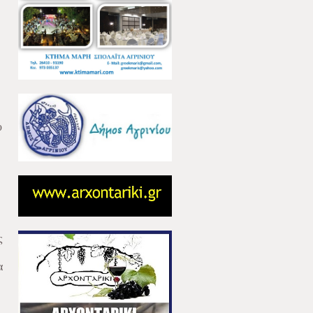
υ
ς
α