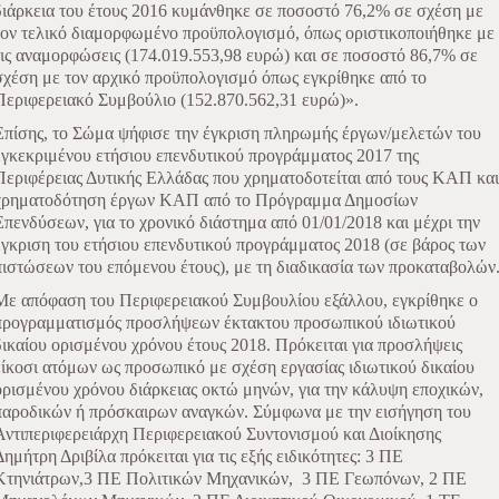
διάρκεια του έτους 2016 κυμάνθηκε σε ποσοστό 76,2% σε σχέση με
τον τελικό διαμορφωμένο προϋπολογισμό, όπως οριστικοποιήθηκε με
τις αναμορφώσεις (174.019.553,98 ευρώ) και σε ποσοστό 86,7% σε
σχέση με τον αρχικό προϋπολογισμό όπως εγκρίθηκε από το
Περιφερειακό Συμβούλιο (152.870.562,31 ευρώ)».
Επίσης, το Σώμα ψήφισε την έγκριση πληρωμής έργων/μελετών του
εγκεκριμένου ετήσιου επενδυτικού προγράμματος 2017 της
Περιφέρειας Δυτικής Ελλάδας που χρηματοδοτείται από τους ΚΑΠ και
χρηματοδότηση έργων ΚΑΠ από το Πρόγραμμα Δημοσίων
Επενδύσεων, για το χρονικό διάστημα από 01/01/2018 και μέχρι την
έγκριση του ετήσιου επενδυτικού προγράμματος 2018 (σε βάρος των
πιστώσεων του επόμενου έτους), με τη διαδικασία των προκαταβολών
Με απόφαση του Περιφερειακού Συμβουλίου εξάλλου, εγκρίθηκε ο
προγραμματισμός προσλήψεων έκτακτου προσωπικού ιδιωτικού
δικαίου ορισμένου χρόνου έτους 2018. Πρόκειται για προσλήψεις
είκοσι ατόμων ως προσωπικό με σχέση εργασίας ιδιωτικού δικαίου
ορισμένου χρόνου διάρκειας οκτώ μηνών, για την κάλυψη εποχικών,
παροδικών ή πρόσκαιρων αναγκών. Σύμφωνα με την εισήγηση του
Αντιπεριφερειάρχη Περιφερειακού Συντονισμού και Διοίκησης
Δημήτρη Δριβίλα πρόκειται για τις εξής ειδικότητες: 3 ΠΕ
Κτηνιάτρων,3 ΠΕ Πολιτικών Μηχανικών, 3 ΠΕ Γεωπόνων, 2 ΠΕ