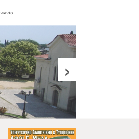
ινωνία
›